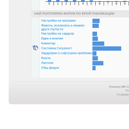
0
1
2
3
4
5
6
7
8
9
НАЙ-ПОПУЛЯРЕН ФОРУМ ПО БРОЙ ПУБЛИКАЦИИ
Настройка на програми
Живота, вселената и някакви
други глупости
Настройка на хардуер
Идеи и мнения
Коментар
Системна Сигурност
Хардуерни и софтуерни проблеми
Кошче
Лаптопи
Общ форум
Powered by SMF 2.0
Th
Създаден