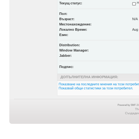
Текущ статус:
Н
Пол:
Възраст:
N/A
Местонахождение:
Локално Време:
Aug 
Език:
Distribution:
Window Manager:
Jabber:
Подпис:
ДОПЪЛНИТЕЛНА ИНФОРМАЦИЯ:
Показване на последните мнения на този потребит
Показвай общи статистики за този потребител.
Powered by SMF 2.0
Th
Създадена