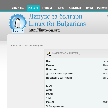
Linux-BG
Начало
Помощ
Търси
Календар
Вход
Регистр
Linux за българи: Форуми
НАКРАТКО - RITTER_
Име:
ritte
Мнения:
19 (
Позиция:
Нап
Дата на регистрация:
Mar 
Последно Активен:
Jul 
ICQ:
AIM:
MSN:
YIM:
Мейл:
скр
Уеб страница: