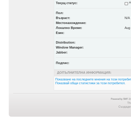
Текущ статус:
Н
Пол:
Възраст:
N/A
Местонахождение:
Локално Време:
Aug 
Език:
Distribution:
Window Manager:
Jabber:
Подпис:
ДОПЪЛНИТЕЛНА ИНФОРМАЦИЯ:
Показване на последните мнения на този потребит
Показвай общи статистики за този потребител.
Powered by SMF 2.0
Th
Създаден