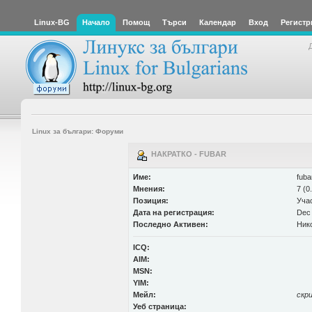
Linux-BG
Начало
Помощ
Търси
Календар
Вход
Регистр
Linux за българи: Форуми
НАКРАТКО - FUBAR
Име:
fuba
Мнения:
7 (0
Позиция:
Уча
Дата на регистрация:
Dec 
Последно Активен:
Ник
ICQ:
AIM:
MSN:
YIM:
Мейл:
скр
Уеб страница: