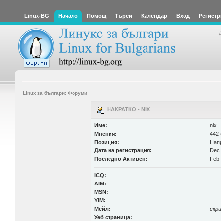
Linux-BG
Начало
Помощ
Търси
Календар
Вход
Регистр
Linux за българи: Форуми
НАКРАТКО - NIX
Име:
nix
Мнения:
442 
Позиция:
Нап
Дата на регистрация:
Dec 
Последно Активен:
Feb 
ICQ:
AIM:
MSN:
YIM:
Мейл:
скр
Уеб страница: