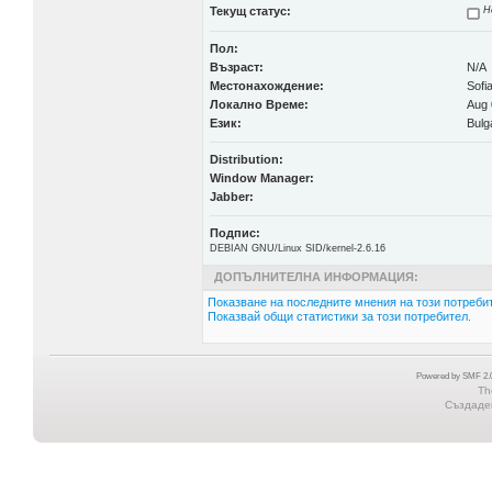
Текущ статус:
Н
Пол:
Възраст:
N/A
Местонахождение:
Sofi
Локално Време:
Aug 
Език:
Bulg
Distribution:
Window Manager:
Jabber:
Подпис:
DEBIAN GNU/Linux SID/kernel-2.6.16
ДОПЪЛНИТЕЛНА ИНФОРМАЦИЯ:
Показване на последните мнения на този потребит
Показвай общи статистики за този потребител.
Powered by SMF 2.0
Th
Създаден