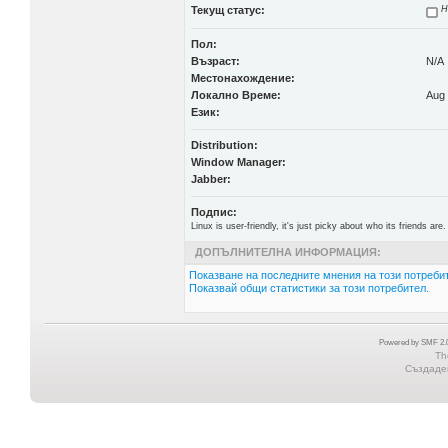
Текущ статус:
Н
Пол:
Възраст:
N/A
Местонахождение:
Локално Време:
Aug 
Език:
Distribution:
Window Manager:
Jabber:
Подпис:
Linux is user-friendly, it's just picky about who its friends are.
ДОПЪЛНИТЕЛНА ИНФОРМАЦИЯ:
Показване на последните мнения на този потребит
Показвай общи статистики за този потребител.
Powered by SMF 2.0
Th
Създаден