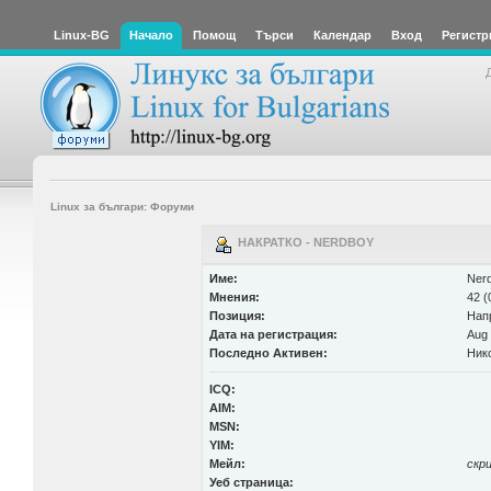
Linux-BG
Начало
Помощ
Търси
Календар
Вход
Регистр
Linux за българи: Форуми
НАКРАТКО - NERDBOY
Име:
Ner
Мнения:
42 (
Позиция:
Нап
Дата на регистрация:
Aug 
Последно Активен:
Ник
ICQ:
AIM:
MSN:
YIM:
Мейл:
скр
Уеб страница: