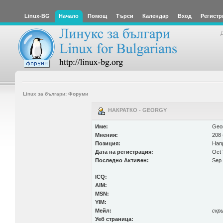
Linux-BG
Начало
Помощ
Търси
Календар
Вход
Регистр
Linux за българи: Форуми
НАКРАТКО - GEORGY
Име:
Geo
Мнения:
208 
Позиция:
Нап
Дата на регистрация:
Oct 
Последно Активен:
Sep 
ICQ:
AIM:
MSN:
YIM:
Мейл:
скр
Уеб страница: