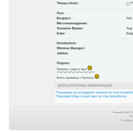
Текущ статус:
Н
Пол:
Възраст:
N/A
Местонахождение:
Локално Време:
Aug 
Език:
Bulg
Distribution:
Window Manager:
Jabber:
Подпис:
Помагам с каквото мога
<^><^><^><^><^><^><^><^><^>
Моята занимавка е Gentoooo
ДОПЪЛНИТЕЛНА ИНФОРМАЦИЯ:
Показване на последните мнения на този потребит
Показвай общи статистики за този потребител.
Powered by SMF 2.0
Th
Създаден