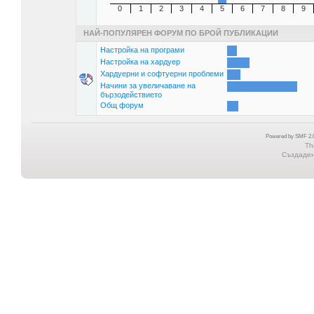
0
1
2
3
4
5
6
7
8
9
НАЙ-ПОПУЛЯРЕН ФОРУМ ПО БРОЙ ПУБЛИКАЦИИ
Настройка на програми
Настройка на хардуер
Хардуерни и софтуерни проблеми
Начини за увеличаване на
бързодействието
Общ форум
Powered by SMF 2.0
Th
Създадена