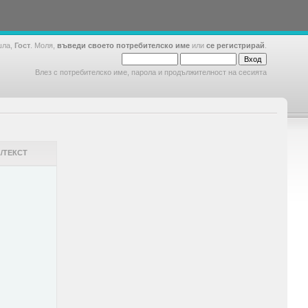
шла,
Гост
. Моля,
въведи своето потребителско име
или
се регистрирай
.
Влез с потребителско име, парола и продължителност на сесията
/ТЕКСТ