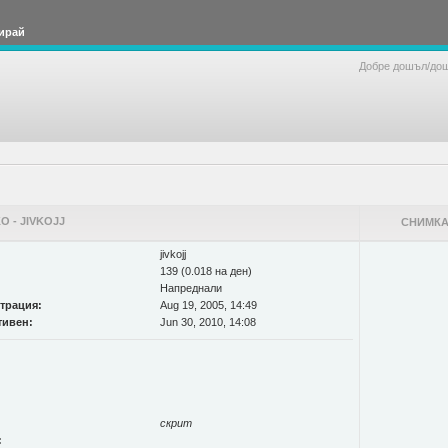
ирай
Добре дошъл/до
 - JIVKOJJ
СНИМКА
jivkojj
139 (0.018 на ден)
Напреднали
страция:
Aug 19, 2005, 14:49
тивен:
Jun 30, 2010, 14:08
скрит
: