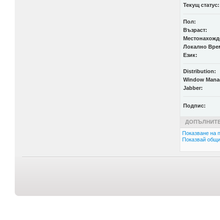
Текущ статус:
Пол:
Възраст:
Местонахожд
Локално Вре
Език:
Distribution:
Window Mana
Jabber:
Подпис:
ДОПЪЛНИТЕ
Показване на п
Показвай общи 