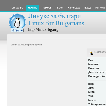
Linux-BG
Начало
Помощ
Търси
Календар
Вход
Регистр
Linux за българи: Форуми
НАКРАТКО
Име:
Мнения:
Позиция:
Дата на реги
Последно Ак
ICQ:
AIM:
MSN:
YIM:
Мейл:
Уеб страница