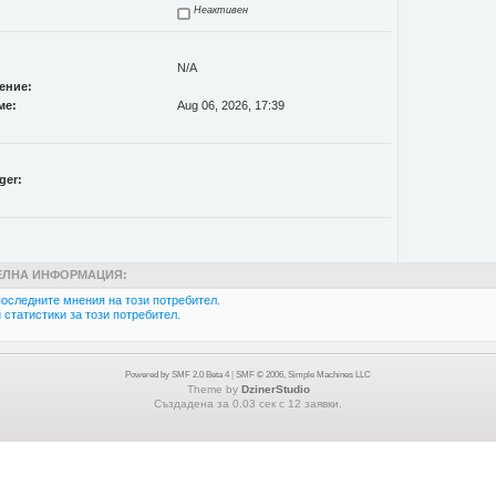
Неактивен
N/A
ение:
ме:
Aug 06, 2026, 17:39
ger:
ЛНА ИНФОРМАЦИЯ:
оследните мнения на този потребител.
статистики за този потребител.
Powered by SMF 2.0 Beta 4
|
SMF © 2006, Simple Machines LLC
Theme by
DzinerStudio
Създадена за 0.03 сек с 12 заявки.