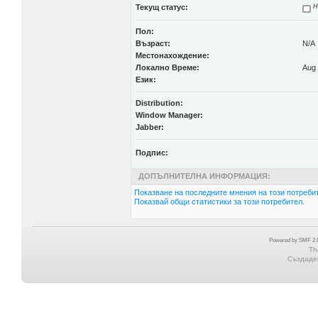
Текущ статус:
Н
Пол:
Възраст:
N/A
Местонахождение:
Локално Време:
Aug 
Език:
Distribution:
Window Manager:
Jabber:
Подпис:
ДОПЪЛНИТЕЛНА ИНФОРМАЦИЯ:
Показване на последните мнения на този потребит
Показвай общи статистики за този потребител.
Powered by SMF 2.0
Th
Създаден