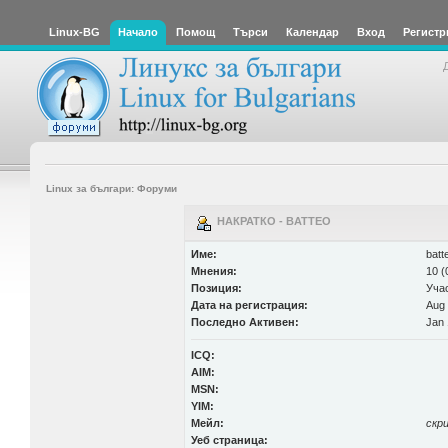
Linux-BG
Начало
Помощ
Търси
Календар
Вход
Регистр
Linux за българи: Форуми
НАКРАТКО - BATTEO
Име:
batt
Мнения:
10 (
Позиция:
Уча
Дата на регистрация:
Aug 
Последно Активен:
Jan 
ICQ:
AIM:
MSN:
YIM:
Мейл:
скр
Уеб страница: