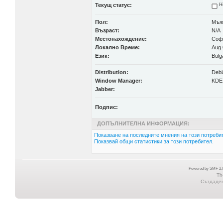
Текущ статус:
Н
Пол:
Мъж
Възраст:
N/A
Местонахождение:
Соф
Локално Време:
Aug 
Език:
Bulg
Distribution:
Debi
Window Manager:
KDE
Jabber:
Подпис:
ДОПЪЛНИТЕЛНА ИНФОРМАЦИЯ:
Показване на последните мнения на този потребит
Показвай общи статистики за този потребител.
Powered by SMF 2.0
Th
Създадена