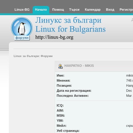
Linux-BG
Начало
Помощ
Търси
Календар
Вход
Регистр
Linux за българи: Форуми
НАКРАТКО - MIKIS
Име:
miki
Мнения:
746 
Позиция:
Нап
Дата на регистрация:
Dec 
Последно Активен:
Mar 
ICQ:
AIM:
MSN:
YIM:
Мейл:
скр
Уеб страница: