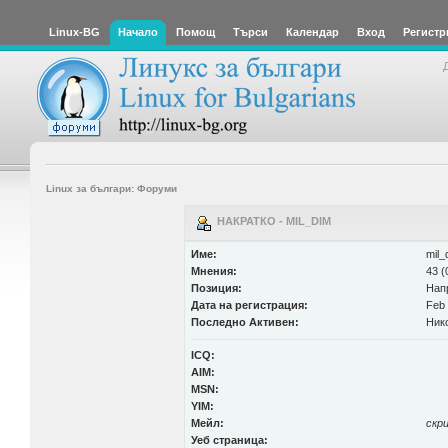
Linux-BG
Начало
Помощ
Търси
Календар
Вход
Регистр
Linux за българи: Форуми
НАКРАТКО - MIL_DIM
Име:
mil_
Мнения:
43 (
Позиция:
Нап
Дата на регистрация:
Feb 
Последно Активен:
Ник
ICQ:
AIM:
MSN:
YIM:
Мейл:
скр
Уеб страница: