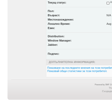
Текущ статус:
Н
Пол:
Възраст:
N/A
Местонахождение:
Локално Време:
Aug 
Език:
Distribution:
Window Manager:
Jabber:
Подпис:
ДОПЪЛНИТЕЛНА ИНФОРМАЦИЯ:
Показване на последните мнения на този потребит
Показвай общи статистики за този потребител.
Powered by SMF 2.0
Th
Създаден