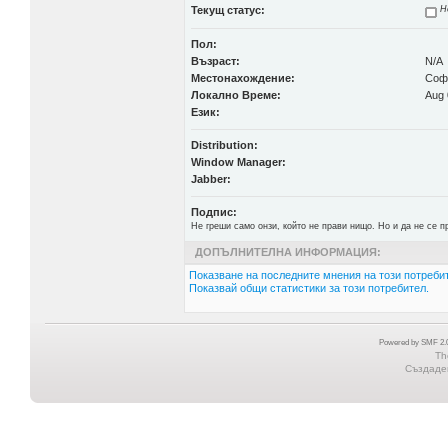
Текущ статус:
Н
Пол:
Възраст:
N/A
Местонахождение:
Соф
Локално Време:
Aug 
Език:
Distribution:
Window Manager:
Jabber:
Подпис:
Не греши само онзи, който не прави нищо. Но и да не се п
ДОПЪЛНИТЕЛНА ИНФОРМАЦИЯ:
Показване на последните мнения на този потребит
Показвай общи статистики за този потребител.
Powered by SMF 2.0
Th
Създаден