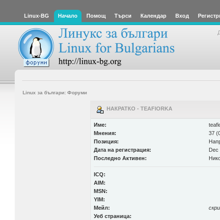
Linux-BG
Начало
Помощ
Търси
Календар
Вход
Регистр
Linux за българи: Форуми
НАКРАТКО - TEAFIORKA
Име:
teafi
Мнения:
37 (
Позиция:
Нап
Дата на регистрация:
Dec 
Последно Активен:
Нико
ICQ:
AIM:
MSN:
YIM:
Мейл:
скр
Уеб страница: