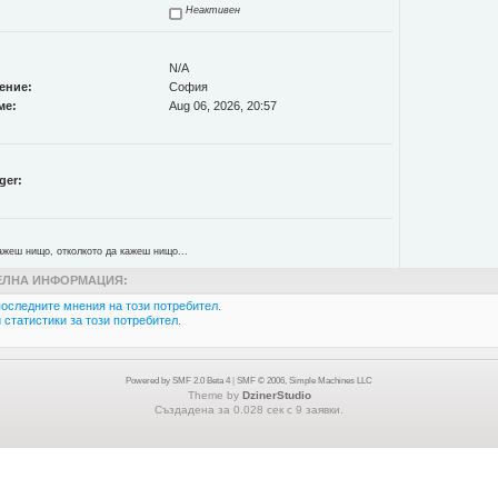
Неактивен
N/A
ение:
София
ме:
Aug 06, 2026, 20:57
ger:
ажеш нищо, отколкото да кажеш нищо...
ЛНА ИНФОРМАЦИЯ:
оследните мнения на този потребител.
статистики за този потребител.
Powered by SMF 2.0 Beta 4
|
SMF © 2006, Simple Machines LLC
Theme by
DzinerStudio
Създадена за 0.028 сек с 9 заявки.