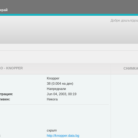
ирай
Добре дошъл/до
О - KNOPPER
СНИМКА
Knopper
38 (0.004 на ден)
Напреднали
страция:
Jun 04, 2003, 00:19
тивен:
Никога
скрит
:
http://knopper.data.bg