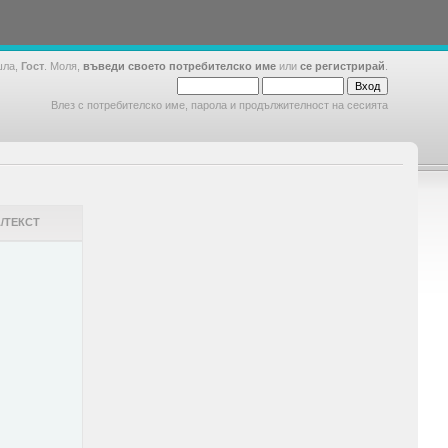
шла,
Гост
. Моля,
въведи своето потребителско име
или
се регистрирай
.
Влез с потребителско име, парола и продължителност на сесията
/ТЕКСТ