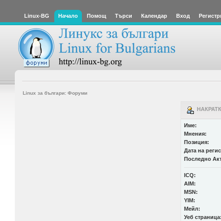
Linux-BG
Начало
Помощ
Търси
Календар
Вход
Регистр
Linux за българи: Форуми
НАКРАТК
Име:
Мнения:
Позиция:
Дата на реги
Последно Ак
ICQ:
AIM:
MSN:
YIM:
Мейл:
Уеб страница