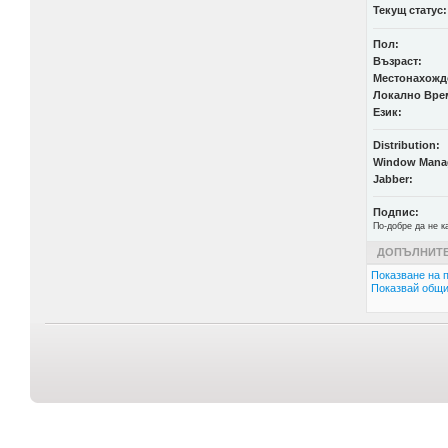
Текущ статус:
Пол:
Възраст:
Местонахожд
Локално Вре
Език:
Distribution:
Window Mana
Jabber:
Подпис:
По-добре да не к
ДОПЪЛНИТЕ
Показване на п
Показвай общи 