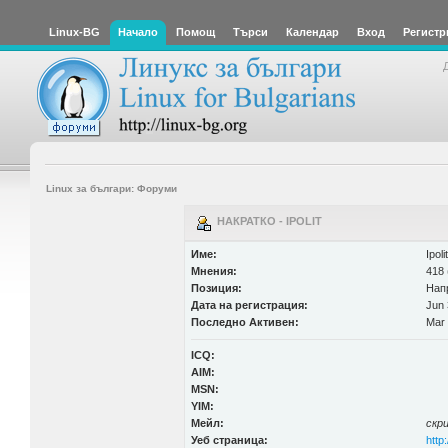
Linux-BG
Начало
Помощ
Търси
Календар
Вход
Регистр
Linux за българи: Форуми
НАКРАТКО - IPOLIT
Име:
Ipolit
Мнения:
418 
Позиция:
Нап
Дата на регистрация:
Jun 
Последно Активен:
Mar 
ICQ:
AIM:
MSN:
YIM:
Мейл:
скр
Уеб страница:
http: