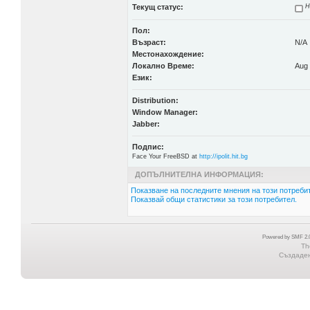
Текущ статус:
Н
Пол:
Възраст:
N/A
Местонахождение:
Локално Време:
Aug 
Език:
Distribution:
Window Manager:
Jabber:
Подпис:
Face Your FreeBSD at
http://ipolit.hit.bg
ДОПЪЛНИТЕЛНА ИНФОРМАЦИЯ:
Показване на последните мнения на този потребит
Показвай общи статистики за този потребител.
Powered by SMF 2.0
Th
Създадена