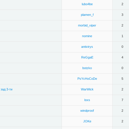
lubo4be
2
plamen_f
3
morbid_viper
2
nomine
1
antivirys
0
ReGgaE
4
botzko
0
PsYcHoCoDe
5
зад 3-ти
WarWick
2
loxs
7
windproof
2
JOKe
2