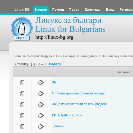
Linux-BG
Начало
Помощ
Търси
Календар
Вход
Регистр
Linux за българи: Форуми
>
Linux секция за напреднали
>
Начини за увеличав
Страници: [
1
]
2
3
...
7
Надолу
Заглавие
Xfs
Оптимизиране на огнената лисица
Защо изчезват теми от този раздел?!
PPTP traffic - колко?
.iptables