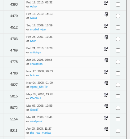
Feb 18, 2010, 03:32
4393
от
Acho
Feb 18, 2010, 16:13
4470
от
Naka
Sep 18, 2009, 16:59
4512
от
morbid_viper
Feb 26, 2007, 17:34
4703
от
Kalin
Feb 21, 2010, 18:28
4769
от
antivirys
Jun 02, 2006, 08:45
4778
от
khalderon
Nov 17, 2008, 20:03
4780
от
botzko
Nov 04, 2005, 01:09
4827
от
Agent_SMITH
May 05, 2010, 19:26
5015
от
WarWick
Mar 07, 2006, 19:55
5072
от
GoodT
Mar 01, 2006, 10:44
5154
от
windproof
Apr 05, 2005, 11:27
5211
от
the_real_maniac