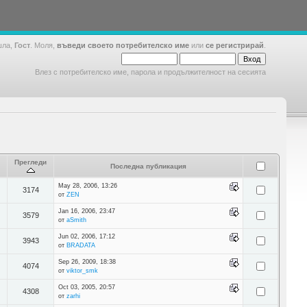
шла,
Гост
. Моля,
въведи своето потребителско име
или
се регистрирай
.
Влез с потребителско име, парола и продължителност на сесията
Прегледи
Последна публикация
May 28, 2006, 13:26
3174
от
ZEN
Jan 16, 2006, 23:47
3579
от
aSmith
Jun 02, 2006, 17:12
3943
от
BRADATA
Sep 26, 2009, 18:38
4074
от
viktor_smk
Oct 03, 2005, 20:57
4308
от
zarhi