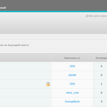
ирай
Добре дошъл/до
ане на бързодействието
Започната от
Отговора
ZEN
0
aSmith
0
ZEN
1
viktor_smk
0
GeorgeBush
3