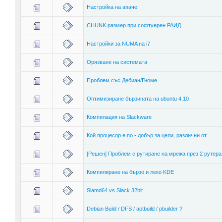
Настройка на апаче.
CHUNK размер при софтуерен РАИД
Настройки за NUMA на i7
Орязване на системата
Проблем със Дебиан/Гноме
Оптимизиране бързината на ubuntu 4.10
Компилация на Slackware
Кой процесор е по - добър за цели, различни от...
[Решен] Проблем с рутиране на мрежа през 2 рутера 
Компилиране на бързо и леко KDE
Slamd64 vs Slack 32bit
Debian Build / DFS / aptbuild / pbuilder ?