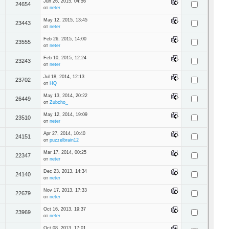
Jun 26, 2015, 04:56
24654
от
neter
May 12, 2015, 13:45
23443
от
neter
Feb 26, 2015, 14:00
23555
от
neter
Feb 10, 2015, 12:24
23243
от
neter
Jul 18, 2014, 12:13
23702
от
HQ
May 13, 2014, 20:22
26449
от
Zubcho_
May 12, 2014, 19:09
23510
от
neter
Apr 27, 2014, 10:40
24151
от
puzzelbrain12
Mar 17, 2014, 00:25
22347
от
neter
Dec 23, 2013, 14:34
24140
от
neter
Nov 17, 2013, 17:33
22679
от
neter
Oct 16, 2013, 19:37
23969
от
neter
Oct 08, 2013, 17:01