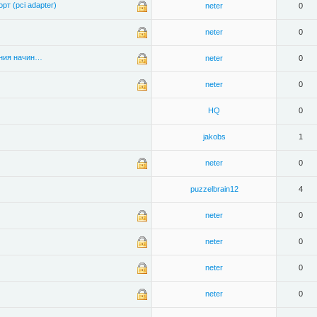
т (pci adapter)
neter
0
neter
0
дния начин…
neter
0
neter
0
HQ
0
jakobs
1
neter
0
puzzelbrain12
4
neter
0
neter
0
neter
0
neter
0