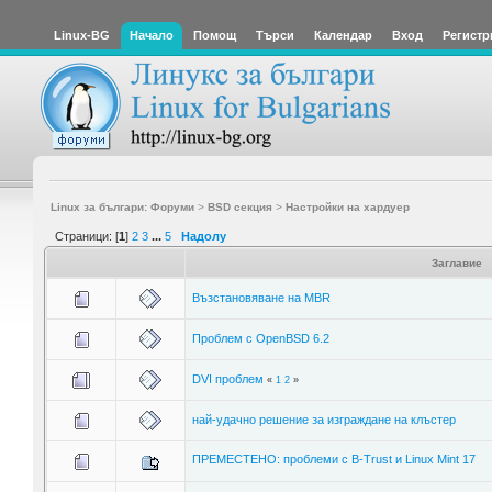
Linux-BG
Начало
Помощ
Търси
Календар
Вход
Регистр
Linux за българи: Форуми
>
BSD секция
>
Настройки на хардуер
Страници: [
1
]
2
3
...
5
Надолу
Заглавие
Възстановяване на MBR
Проблем с OpenBSD 6.2
DVI проблем
«
1
2
»
най-удачно решение за изграждане на клъстер
ПРЕМЕСТЕНО: проблеми с B-Trust и Linux Mint 17