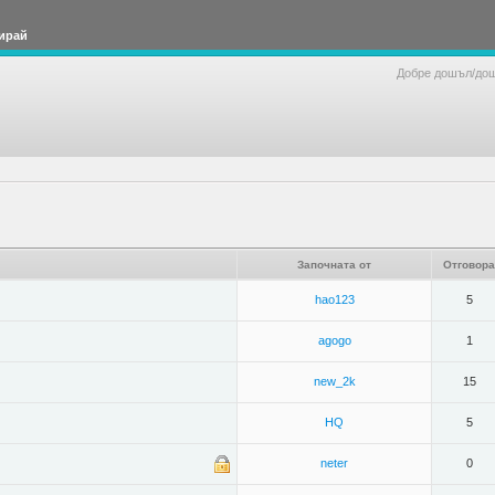
ирай
Добре дошъл/до
Започната от
Отговора
hao123
5
agogo
1
new_2k
15
HQ
5
neter
0