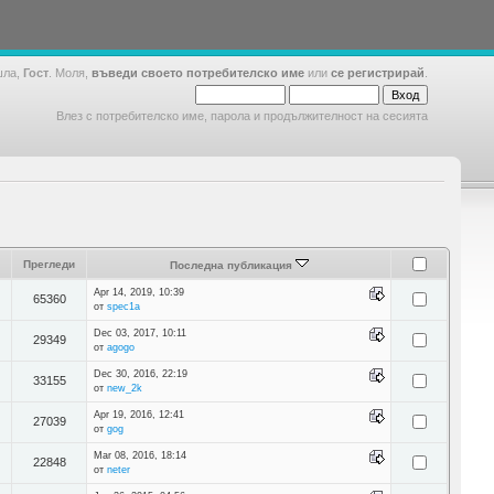
шла,
Гост
. Моля,
въведи своето потребителско име
или
се регистрирай
.
Влез с потребителско име, парола и продължителност на сесията
Прегледи
Последна публикация
Apr 14, 2019, 10:39
65360
от
spec1a
Dec 03, 2017, 10:11
29349
от
agogo
Dec 30, 2016, 22:19
33155
от
new_2k
Apr 19, 2016, 12:41
27039
от
gog
Mar 08, 2016, 18:14
22848
от
neter