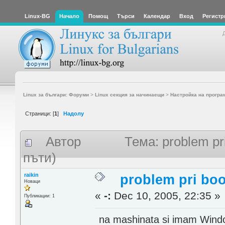
Linux-BG
Начало
Помощ
Търси
Календар
Вход
Регистр
Linux за българи: Форуми
>
Linux секция за начинаещи
>
Настройка на програ
Страници: [
1
]
Надолу
Автор
Тема: problem pr
пъти)
raikin
problem pri boo
Новаци
«
-:
Dec 10, 2005, 22:35 »
Публикации: 1
na mashinata si imam Windo