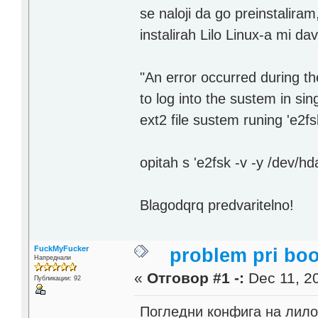
se naloji da go preinstaliram,
instalirah Lilo Linux-a mi da
"An error occurred during th
to log into the sustem in sin
ext2 file sustem runing 'e2fs
opitah s 'e2fsk -v -y /dev/h
Blagodqrq predvaritelno!
FuckMyFucker
problem pri boo
Напреднали
«
Отговор #1 -:
Dec 11, 20
Публикации: 92
Погледни конфига на лило