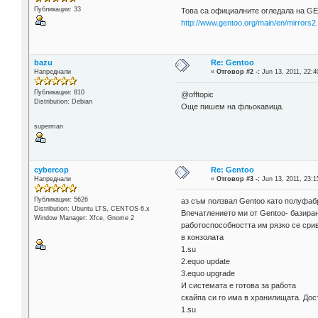
Публикации: 33
Това са официалните огледала на 
http://www.gentoo.org/main/en/mirrors2
bazu
Re: Gentoo
Напреднали
«
Отговор #2 -:
Jun 13, 2011, 22:4
Публикации: 810
@offtopic
Distribution: Debian
Още пишем на фльокавица.
superman
cybercop
Re: Gentoo
Напреднали
«
Отговор #3 -:
Jun 13, 2011, 23:1
Публикации: 5626
aз съм ползвал Gentoo като полуфабр
Distribution: Ubuntu LTS, CENTOS 6.x
Впечатлението ми от Gentoo- базиран
Window Manager: Xfce, Gnome 2
работоспособността им рязко се срив
в конзолата
1.su
2.equo update
3.equo upgrade
И системата е готова за работа
скайпа си го има в хранилищата. До
1.su