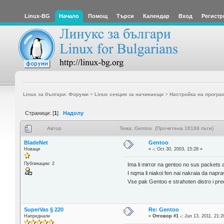
Linux-BG
Начало
Помощ
Търси
Календар
Вход
Регистр
Linux за българи: Форуми
>
Linux секция за начинаещи
>
Настройка на програ
Страници: [
1
]
Надолу
Автор
Тема: Gentoo (Прочетена 16168 пъти)
BladeNet
Gentoo
Новаци
«
-:
Oct 30, 2003, 15:28 »
Публикации: 2
Ima li mirror na gentoo no sus packets 
I nqma li niakoi fen nai nakraia da napra
Vse pak Gentoo e strahoten distro i pre
SuperVas § 220
Re: Gentoo
Напреднали
«
Отговор #1 -:
Jun 13, 2011, 21:2