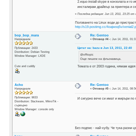
2.equo install skype в конзолата и г
инсталирам драйвър за принтера и се
«
Последна редакция: Jun 13, 2011, 23:25 от 
Ползването на Linux води до пристраст
http://s19.postimg.cc/4oajwoq5v/xenial2.
bop_bop_mara
Re: Gentoo
Напреднали
«
Отговор #4 -:
Jun 14, 2011, 01:3
Цитат на: bazu в Jun 13, 2011, 22:40
Публикации: 2433
Distribution: Debian Testing
@offtopic
Window Manager: LXDE
Още пишем на фльокавица.
Темата е от 2003 година, нямам идея
Cute and cuddly
Acho
Re: Gentoo
Напреднали
«
Отговор #5 -:
Jun 14, 2011, 08:5
Публикации: 9633
И сигурно вече си имат и миръри по 
Distribution: Slackware, MikroTik -
сървърно
Window Manager: console only
Без подпис - най-хубу. Че тука разни