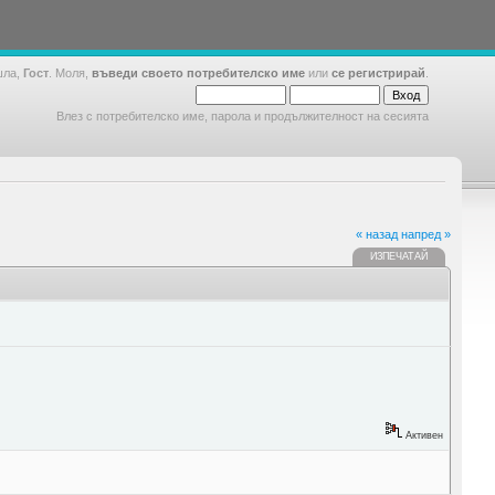
шла,
Гост
. Моля,
въведи своето потребителско име
или
се регистрирай
.
Влез с потребителско име, парола и продължителност на сесията
« назад
напред »
ИЗПЕЧАТАЙ
Активен