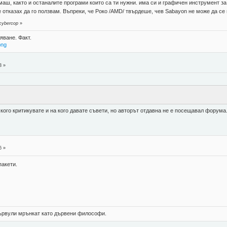
о имаш, както и останалите програми които са ти нужни. има си и графичен инструмент 
 отказах да го ползвам. Въпреки, че Роко /AMD/ твърдеше, чев Sabayon не може да се
cybercop
»
яване. Факт.
png
3 »
 кого критикувате и на кого давате съвети, но авторът отдавна не е посещавал форума.
6 »
пакети.
 цървули мрънкат като дървени философи.