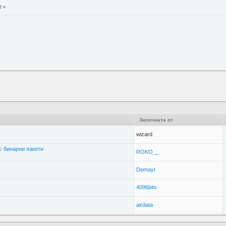
5 »
Започната от
wizard
с бинарни пакети
ROKO__
Demayl
4096bits
airdata