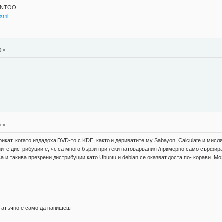
GENTOO
.xml
0 »
5 »
икат, когато издадоха DVD-то с KDE, както и дериватите му Sabayon, Calculate и мисл
ите дистрибуции е, че са много бързи при леки натоварвания /примерно само сърфира
а и такива презрени дистрибуции като Ubuntu и debian се оказват доста по- корави. 
статъчно е само да напишеш