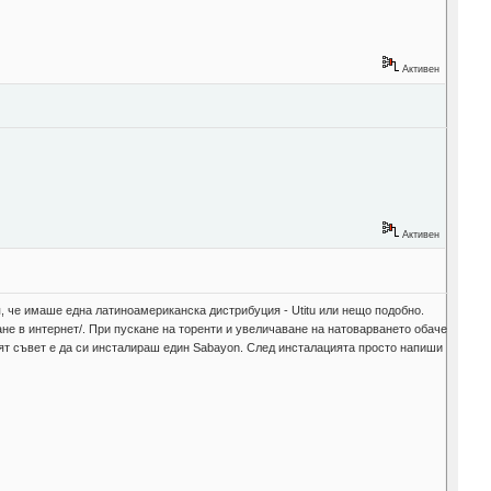
Активен
Активен
я, че имаше една латиноамериканска дистрибуция - Utitu или нещо подобнo.
не в интернет/. При пускане на торенти и увеличаване на натоварването обаче
Моят съвет е да си инсталираш един Sabayon. След инсталацията просто напиши