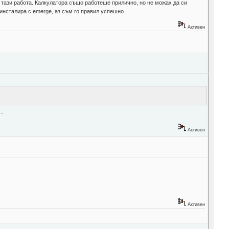
за тази работа. Калкулатора също работеше прилично, но не можах да си
 инсталира с emerge, аз съм го правил успешно.
Активен
..
Активен
Активен