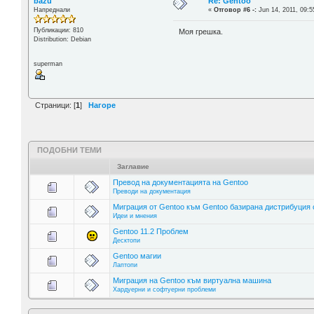
bazu
Re: Gentoo
Напреднали
«
Отговор #6 -:
Jun 14, 2011, 09:5
Публикации: 810
Моя грешка.
Distribution: Debian
superman
Страници: [
1
]
Нагоре
ПОДОБНИ ТЕМИ
Заглавие
Превод на документацията на Gentoo
Преводи на документация
Миграция от Gentoo към Gentoo базирана дистрибуция 
Идеи и мнения
Gentoo 11.2 Проблем
Десктопи
Gentoo магии
Лаптопи
Миграция на Gentoo към виртуална машина
Хардуерни и софтуерни проблеми