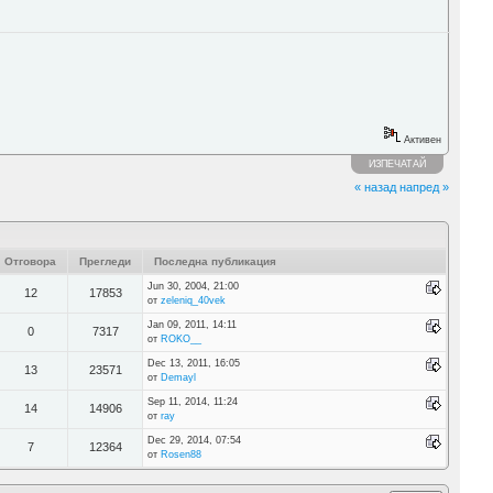
Активен
ИЗПЕЧАТАЙ
« назад
напред »
Отговора
Прегледи
Последна публикация
Jun 30, 2004, 21:00
12
17853
от
zeleniq_40vek
Jan 09, 2011, 14:11
0
7317
от
ROKO__
Dec 13, 2011, 16:05
13
23571
от
Demayl
Sep 11, 2014, 11:24
14
14906
от
ray
Dec 29, 2014, 07:54
7
12364
от
Rosen88