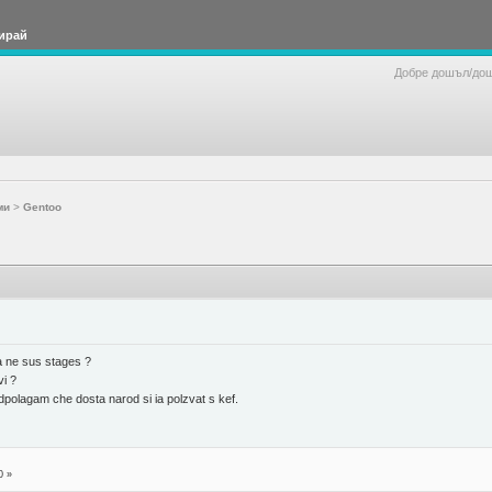
ирай
Добре дошъл/до
ми
>
Gentoo
a ne sus stages ?
vi ?
dpolagam che dosta narod si ia polzvat s kef.
0 »