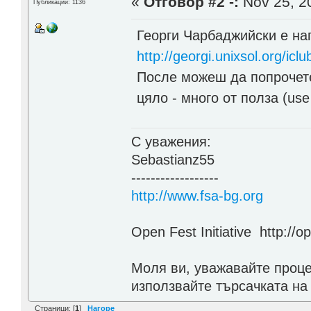
«
Отговор #2 -:
Nov 25, 20
Публикации: 1136
Георги Чарбаджийски е на
http://georgi.unixsol.org/iclu
После можеш да попрочете
цяло - много от полза (use
С уважения:
Sebastianz55
------------------
http://www.fsa-bg.org
Open Fest Initiative http://o
Моля ви, уважавайте проце
използвайте търсачката на
Страници: [
1
]
Нагоре