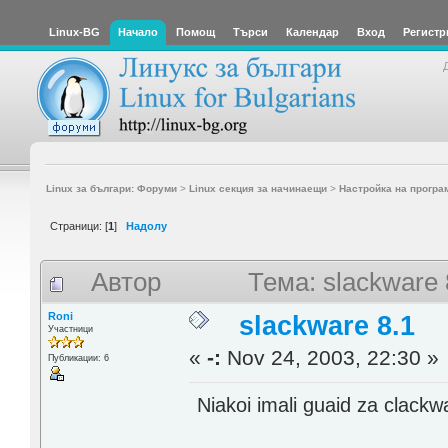
Linux-BG
Начало
Помощ
Търси
Календар
Вход
Регистр
Linux за българи: Форуми
>
Linux секция за начинаещи
>
Настройка на програ
Страници: [
1
]
Надолу
Автор
Тема: slackware
Roni
slackware 8.1
Участници
«
-:
Nov 24, 2003, 22:30 »
Публикации: 6
Niakoi imali guaid za clackw