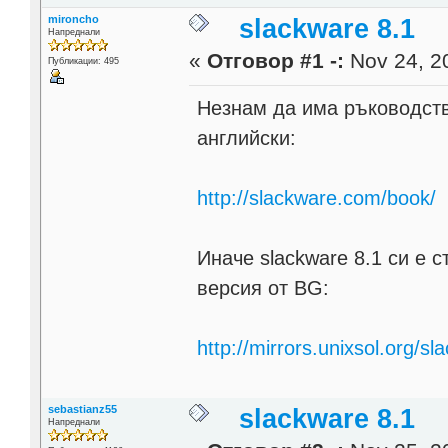
mironcho
slackware 8.1
Напреднали
«
Отговор #1 -:
Nov 24, 20
Публикации: 495
Незнам да има ръководство
английски:
http://slackware.com/book/
Иначе slackware 8.1 си е 
версия от BG:
http://mirrors.unixsol.org/sl
sebastianz55
slackware 8.1
Напреднали