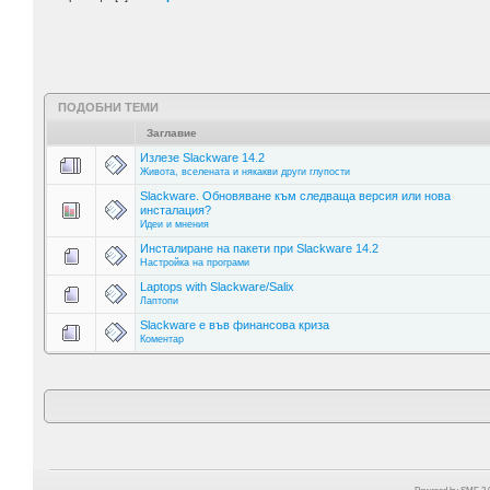
ПОДОБНИ ТЕМИ
Заглавие
Излезе Slackware 14.2
Живота, вселената и някакви други глупости
Slackware. Обновяване към следваща версия или нова
инсталация?
Идеи и мнения
Инсталиране на пакети при Slackware 14.2
Настройка на програми
Laptops with Slackware/Salix
Лаптопи
Slackware е във финансова криза
Коментар