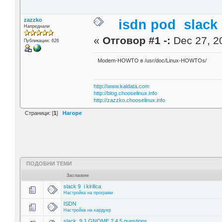
zazzko
isdn pod slack
Напреднали
«
Отговор #1 -:
Dec 27, 20
Публикации: 626
Modem-HOWTO в /usr/doc/Linux-HOWTOs/
http://www.kaldata.com
http://blog.chooselinux.info
http://zazzko.chooselinux.info
Страници: [
1
]
Нагоре
ПОДОБНИ ТЕМИ
Заглавие
slack 9 i kirilica
Настройка на програми
ISDN
Настройка на хардуер
slack 9.1 GNOME 2.4 5 questions