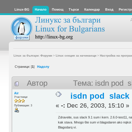
Linux-BG
Начало
Помощ
Търси
Календар
Вход
Регистр
Linux за българи: Форуми
>
Linux секция за начинаещи
>
Настройка на програ
Страници: [
1
]
Надолу
Автор
Тема: isdn pod 
Air
isdn pod slack
Участници
«
-:
Dec 26, 2003, 15:10 »
Публикации: 3
Zdraveite, sus slack 9.1 sum i kern. 2.6.0-test11,
kak stava. Mnogo 6te sum vi blagodaren ako nqkoi z
Blagodarq vi.