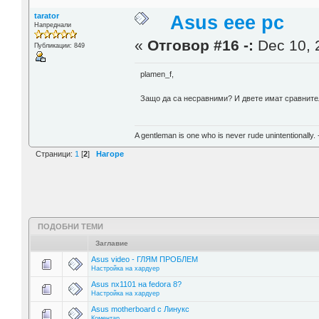
tarator
Asus eee pc
Напреднали
«
Отговор #16 -:
Dec 10, 
Публикации: 849
plamen_f,
Защо да са несравними? И двете имат сравнител
A gentleman is one who is never rude unintentionally.
Страници:
1
[
2
]
Нагоре
ПОДОБНИ ТЕМИ
Заглавие
Asus video - ГЛЯМ ПРОБЛЕМ
Настройка на хардуер
Asus nx1101 на fedora 8?
Настройка на хардуер
Asus motherboard с Линукс
Коментар