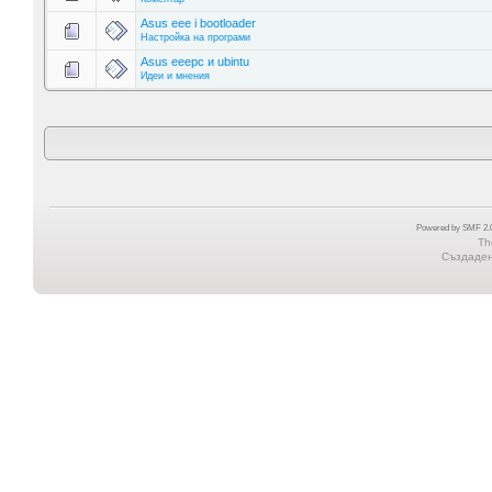
Asus eee i bootloader
Настройка на програми
Asus eeepc и ubintu
Идеи и мнения
Powered by SMF 2.0
Th
Създадена