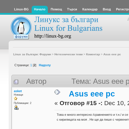
Linux-BG
Начало
Помощ
Търси
Календар
Вход
Регистр
Linux за българи: Форуми
>
Нетехнически теми
>
Коментар
>
Asus eee pc
Страници:
1
[
2
]
Надолу
Автор
Тема: Asus eee 
asket
Asus eee pc
Новаци
«
Отговор #15 -:
Dec 10, 
Публикации: 2
Това е много интересно /сравнението и т.н./ и с
с кирилицата на моя . Не ще да пише с червенит