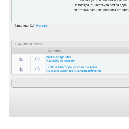
PPP са заредени и работят нормално
Изглежда ,съществува пач за ядра 2
ли е такъв пач,или проблема всъщнос
Страници: [
1
]
Нагоре
ПОДОБНИ ТЕМИ
Заглавие
brctl ili bridge utils
Настройка на програми
Brctl на многопроцесорна система
Начини за увеличаване на бързодействието