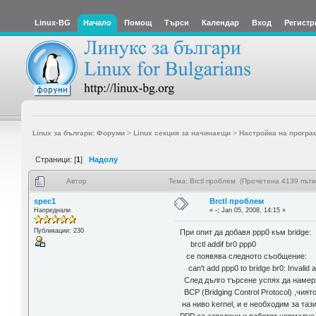
Linux-BG
Начало
Помощ
Търси
Календар
Вход
Регистр
Linux за българи: Форуми
>
Linux секция за начинаещи
>
Настройка на програ
Страници: [
1
]
Надолу
Автор
Тема: Brctl проблем (Прочетена 4139 пъти
spec1
Brctl проблем
Напреднали
«
-:
Jan 05, 2008, 14:15 »
Публикации: 230
При опит да добавя ppp0 към bridge:
brctl addif br0 ppp0
се появява следното съобщение:
can't add ppp0 to bridge br0: Invalid 
След дълго търсене успях да намер
BCP (Bridging Control Protocol) ,чия
на ниво kernel, и е необходим за та