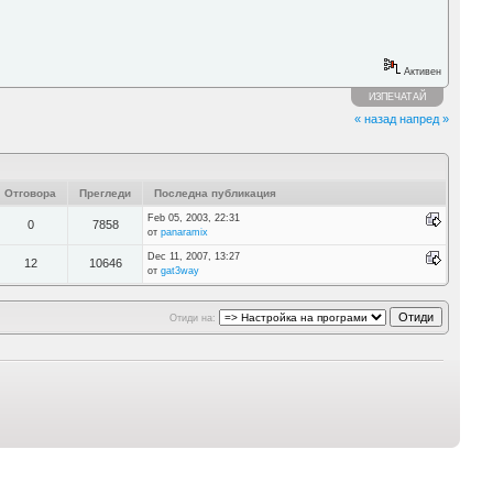
Активен
ИЗПЕЧАТАЙ
« назад
напред »
Отговора
Прегледи
Последна публикация
Feb 05, 2003, 22:31
0
7858
от
panaramix
Dec 11, 2007, 13:27
12
10646
от
gat3way
Отиди на: