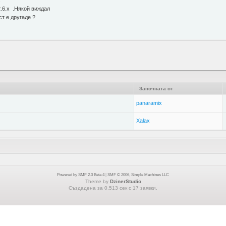
.
.6.x .Някой виждал
т е другаде ?
Започната от
panaramix
Xalax
Powered by SMF 2.0 Beta 4
|
SMF © 2006, Simple Machines LLC
Theme by
DzinerStudio
Създадена за 0.513 сек с 17 заявки.