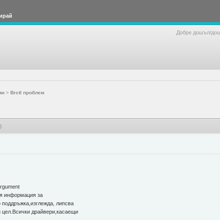
ирай
Добре дошъл/до
ми
>
Brctl проблем
)
argument
я информация за
то поддръжка,изглежда, липсва
зи цел.Всички драйвери,касаещи