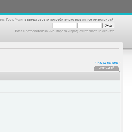
шла,
Гост
. Моля,
въведи своето потребителско име
или
се регистрирай
.
Влез с потребителско име, парола и продължителност на сесията
« назад
напред »
ИЗПЕЧАТАЙ