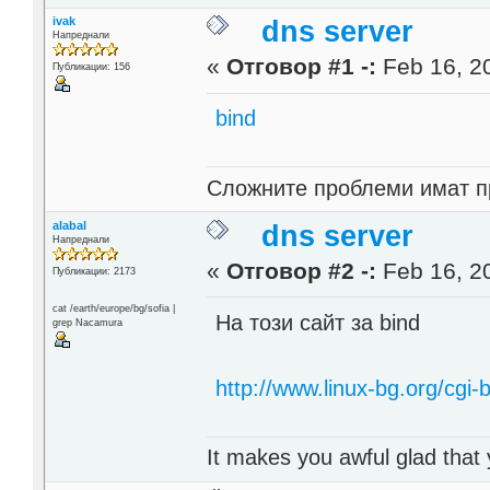
ivak
dns server
Напреднали
«
Отговор #1 -:
Feb 16, 20
Публикации: 156
bind
Cлoжнитe пpoблeми имaт пp
alabal
dns server
Напреднали
«
Отговор #2 -:
Feb 16, 20
Публикации: 2173
cat /earth/europe/bg/sofia |
На този сайт за bind
grep Nacamura
http://www.linux-bg.org/cgi-b
It makes you awful glad that