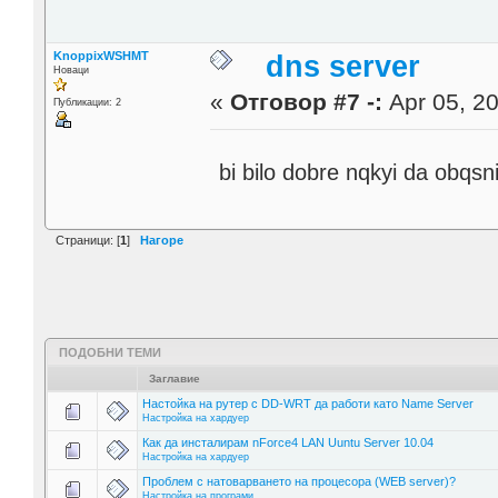
KnoppixWSHMT
dns server
Новаци
«
Отговор #7 -:
Apr 05, 20
Публикации: 2
bi bilo dobre nqkyi da obqs
Страници: [
1
]
Нагоре
ПОДОБНИ ТЕМИ
Заглавие
Настойка на рутер с DD-WRT да работи като Name Server
Настройка на хардуер
Как да инсталирам nForce4 LAN Uuntu Server 10.04
Настройка на хардуер
Проблем с натоварването на процесора (WEB server)?
Настройка на програми