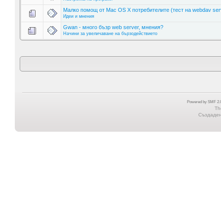
Малко помощ от Mac OS X потребителите (тест на webdav ser
Идеи и мнения
Gwan - много бъзр web server, мнения?
Начини за увеличаване на бързодействието
Powered by SMF 2.0
Th
Създадена