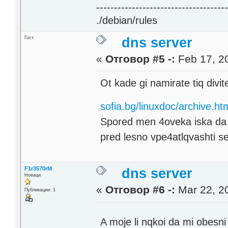
------------------------------------
./debian/rules
Гост
dns server
«
Отговор #5 -:
Feb 17, 20
Ot kade gi namirate tiq divi
sofia.bg/linuxdoc/archive.ht
Spored men 4oveka iska da s
pred lesno vpe4atlqvashti se 
F1r3570rM
dns server
Новаци
«
Отговор #6 -:
Mar 22, 20
Публикации: 1
A moje li nqkoi da mi obesni 