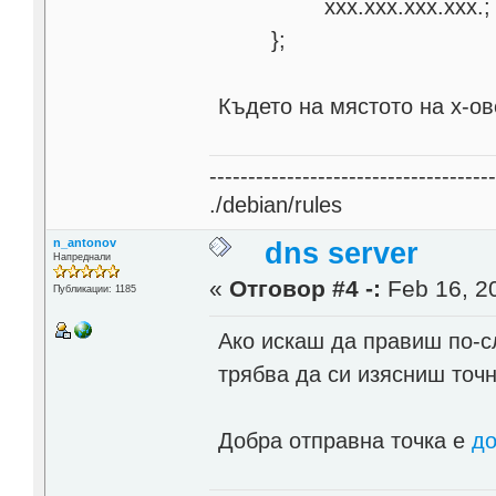
xxx.xxx.xxx.xxx.;
};
Където на мястото на х-ов
------------------------------------
./debian/rules
n_antonov
dns server
Напреднали
«
Отговор #4 -:
Feb 16, 20
Публикации: 1185
Ако искаш да правиш по-с
трябва да си изясниш точн
Добра отправна точка е
до