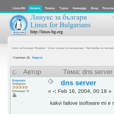
Linux-BG
Начало
Помощ
Търси
Календар
Вход
Регистр
Linux за българи: Форуми
>
Linux секция за начинаещи
>
Настройка на програ
Страници: [
1
]
Надолу
Автор
Тема: dns serve
Enigmatic
dns server
Напреднали
«
-:
Feb 16, 2004, 00:18 »
Публикации: 25
kakvi failove isoftware mi e