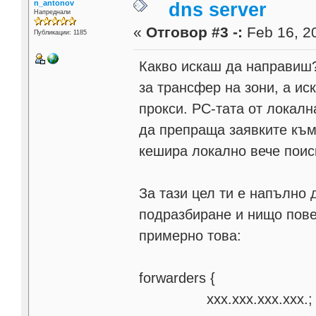
n_antonov
dns server
Напреднали
«
Отговор #3 -:
Feb 16, 20
Публикации: 1185
Какво искаш да направиш?
за трансфер на зони, а и
прокси. PC-тата от локалн
да препраща заявките към
кешира локално вече пои
За тази цел ти е напълно 
подразбиране и нищо пов
примерно това:
forwarders {
xxx.xxx.xxx.xxx.;