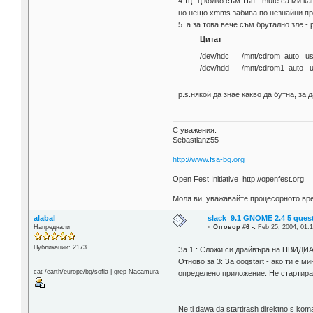
4.тц тц колко съм тъп - mute са ми ка
но нещо xmms забива по незнайни прич
5. а за това вече съм брутално зле -
Цитат
/dev/hdc /mnt/cdrom auto user
/dev/hdd /mnt/cdrom1 auto use
p.s.някой да знае какво да бутна, з
С уважения:
Sebastianz55
------------------
http://www.fsa-bg.org
Open Fest Initiative http://openfest.org
Моля ви, уважавайте процесорното вре
alabal
slack 9.1 GNOME 2.4 5 ques
Напреднали
«
Отговор #6 -:
Feb 25, 2004, 01:1
Публикации: 2173
За 1.: Сложи си драйвъра на НВИДИА 
Отново за 3: За ooqstart - ако ти е
cat /earth/europe/bg/sofia | grep Nacamura
определено приложение. Не стартира 
Ne ti dawa da startirash direktno s komand