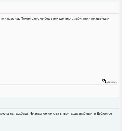
да го нагласиш. Помня само че беше някъде много забутано и имаше един
Активен
ожиш на таскбара. Не знам как се кзва в твоята дистрибуция, в Дебиан се