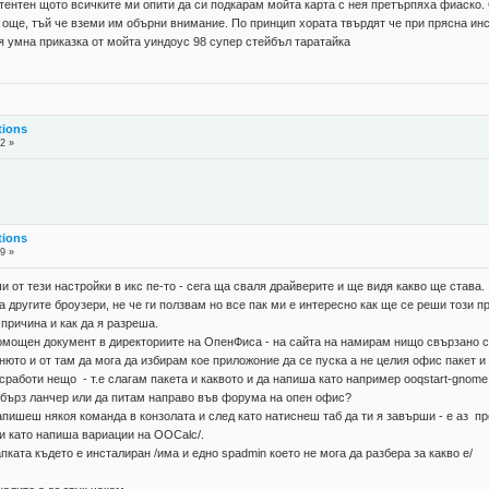
етентен щото всичките ми опити да си подкарам мойта карта с нея претърпяха фиаско
во още, тъй че вземи им обърни внимание. По принцип хората твърдят че при прясна ин
я умна приказка от мойта уиндоус 98 супер стейбъл таратайка
tions
2 »
tions
9 »
и от тези настройки в икс пе-то - сега ща сваля драйверите и ще видя какво ще става.
за другите броузери, не че ги ползвам но все пак ми е интересно как ще се реши този 
 причина и как да я разреша.
 помощен документ в директориите на ОпенФиса - на сайта на намирам нищо свързано с 
нюто и от там да мога да избирам кое приложоние да се пуска а не целия офис пакет и
 сработи нещо - т.е слагам пакета и каквото и да напиша като например ooqstart-gnome
в бърз ланчер или да питам направо във форума на опен офис?
апишеш някоя команда в конзолата и след като натиснеш таб да ти я завърши - е аз п
 и като напиша вариации на OOCalc/.
папката където е инсталиран /има и едно spadmin което не мога да разбера за какво е/