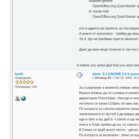
ooqstart-gnome
OpenOffice.org QuickStarter 
or oooqs-kde
OpenOffice.org QuickStarter ap
ето и адреса на проекта, но последни
А иначе от конзолата - трябва да оп
За 4. Що не пробваш просто alsaconf 
Дано да има нещо полезно в тоя пост
It makes you awful glad that you were bo
Ipolit
slack 9.1 GNOME 2.4 5 ques
Напреднали
«
Отговор #3 -:
Feb 24, 2004, 10:1
Публикации: 418
За съжаление в момента нямам линук
Винаги можеш да си сложиш в менюто
директория ОпенОфис. Някъде в нея 
неговата се казва СОфис.sh ама пак 
По въпроса за cdroma вероятно грешк
записвачката от фстаб и да видиш да
иди в /dev и му дай ls -l cdrom и ще
иначе в fstab трябва да му се смени 
В Гнома се прай много лесно - дясно 
По въпроса за мозилата - земи си въ