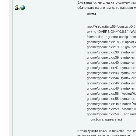
3.устанавих, че след като сложиж пак
обаче като са опитам да го направя м
Цитат
root@sebastianz55:/ooqstart-0.
g++ -g -DVERSION='"0.8.3"' -Wal
/bin/sh: line 1: gnome-config: c
gnome/gnome.cxx:18:27: applet-wi
gnome/gnome.cxx:19:35: gdk-pixbu
gnome/gnome.cxx:38: syntax error
gnome/gnome.cxx:39: syntax error
gnome/gnome.cxx:40: syntax error
gnome/gnome.cxx:41: syntax error
gnome/gnome.cxx:43: syntax error
gnome/gnome.cxx:44: syntax error
gnome/gnome.cxx:46: syntax erro
gnome/gnome.cxx:48: syntax error
gnome/gnome.cxx:58: `AppletWidg
gnome/gnome.cxx:58: syntax error
gnome/gnome.cxx: In function `void
gnome/gnome.cxx:59: `pModel' und
gnome/gnome.cxx:59: (Each undecl
function it appears in.)
и така докато свърши makefile - т.е. 
какво правя, за да го инсталирам: