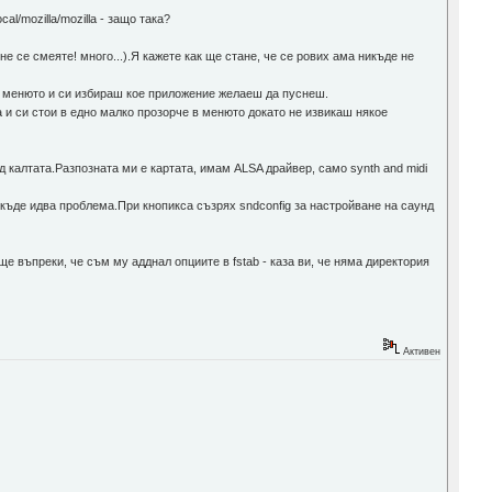
al/mozilla/mozilla - защо така?
не се смеяте! много...).Я кажете как ще стане, че се рових ама никъде не
 в менюто и си избираш кое приложение желаеш да пуснеш.
а и си стои в едно малко прозорче в менюто докато не извикаш някое
 калтата.Разпозната ми е картата, имам ALSA драйвер, само synth and midi
т къде идва проблема.При кнопикса съзрях sndconfig за настройване на саунд
ще въпреки, че съм му адднал опциите в fstab - каза ви, че няма директория
Активен