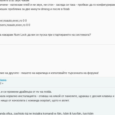
налите а аз звук чакам
ини - натискам плей и ни звук, ни стон - засяда си така - пробвах да го конфигурирам
 реших проблема за две минути dmesg и после в fstab
,noauto,exec,ro 0 0
rs,noauto,exec,ro 0 0
а да накарам Num Lock да ми се пуска при стартирането на системата?
ме на другите - пишете на кирилица и използвайте търсачката на форума!
tions
2 »
и си промени драйвъра от nv на nvidia.
 минала нормлно инсталацията - отиваш на някой от панелите, щракаш с десния клавиш и
нищо от конзолата с команда ooqstart, щото е аплет.
a ofisa, zashtoto toj ne instalira komandi w /bin, /sbin ili /usr/bin, /usr/sbin