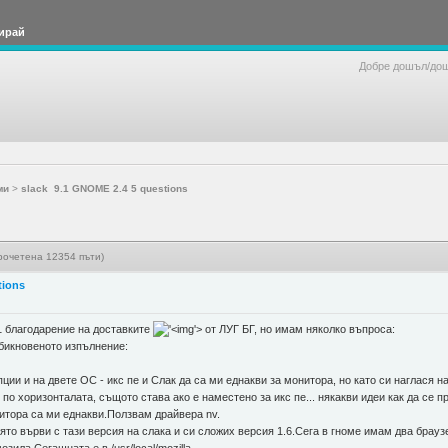
ирай
Добре дошъл/до
ми
>
slack 9.1 GNOME 2.4 5 questions
рочетена 12354 пъти)
tions
1 благодарение на доставките
'>
от ЛУГ БГ, но имам няколко въпроса:
бикновеното изпълнение:
ции и на двете ОС - икс пе и Слак да са ми еднакви за монитора, но като си наглася н
 по хоризонталата, същото става ако е наместено за икс пе... някакви идеи как да се 
нитора са ми еднакви.Ползвам драйвера nv.
която върви с тази версия на слака и си сложих версия 1.6.Сега в гноме имам два брау