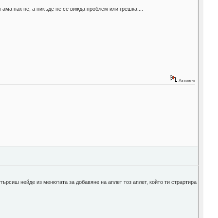
 ама пак не, а никъде не се вижда проблем или грешка....
Активен
 търсиш нейде из менютата за добавяне на аплет тоз аплет, който ти страртира