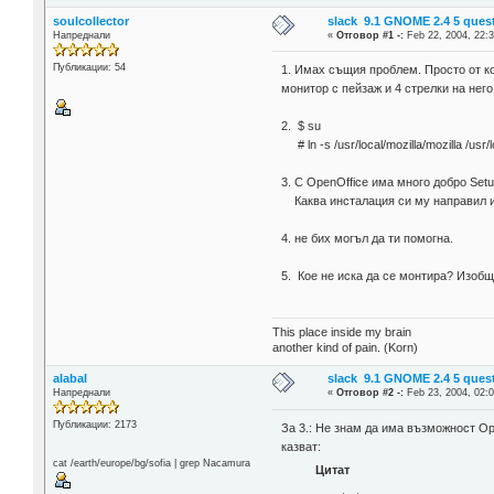
soulcollector
slack 9.1 GNOME 2.4 5 ques
Напреднали
«
Отговор #1 -:
Feb 22, 2004, 22:3
Публикации: 54
1. Имах същия проблем. Просто от ко
монитор с пейзаж и 4 стрелки на него
2. $ su
# ln -s /usr/local/mozilla/mozilla /usr/l
3. С OpenOffice има много добро Setu
Каква инсталация си му направил и
4. не бих могъл да ти помогна.
5. Кое не иска да се монтира? Изоб
This place inside my brain
another kind of pain. (Korn)
alabal
slack 9.1 GNOME 2.4 5 ques
Напреднали
«
Отговор #2 -:
Feb 23, 2004, 02:0
Публикации: 2173
За 3.: Не знам да има възможност Op
казват:
cat /earth/europe/bg/sofia | grep Nacamura
Цитат