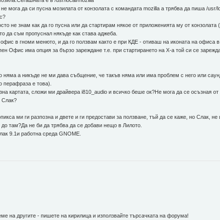
зила.Сегашната е в /usr/local/mozilla
е мога да си пусна мозилата от конзолата с командата mozilla а трябва да пиша /usr/loc
ос?
осто не знам как да го пусна или да стартирам някое от приложенията му от конзолата (
то да съм пропуснал някъде как става аджеба.
 офис в гноми менюто, и да го ползвам както е при КДЕ - отиваш на иконата на офиса
ен Офис има опция за бързо зареждане т.е. при стартирането на Х-а той си се зарежд
о няма а никъде не ми дава събщение, че такъв няма или има проблем с него или саунд
ко перафраза е това).
озна картата, сложи ми драйвера i810_audio и всичко беше ок?Не мога да се осъзная о
и Слак?
кса ми ги разпозна и двете и ги предостави за ползване, тъй да се каже, но Слак, не 
 до там?Да не би да трябва да се добави нещо в Лилото.
Слак 9.1и работна среда GNOME.
ме на другите - пишете на кирилица и използвайте търсачката на форума!