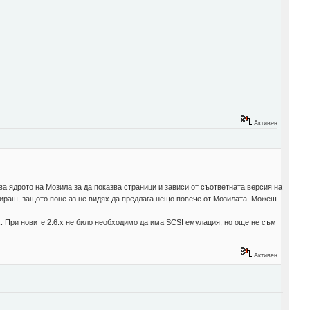
Активен
ва ядрото на Мозила за да показва страници и зависи от съответната версия на
ираш, защото поне аз не видях да предлага нещо повече от Мозилата. Можеш
х. При новите 2.6.х не било необходимо да има SCSI емулация, но още не съм
Активен