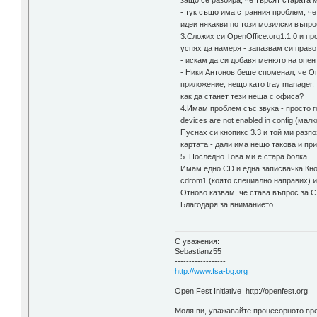
защо се разбира, че търсят старата мо
- тук също има странния проблем, че н
идеи някакви по този мозилски въпр
3.Сложих си OpenOffice.org1.1.0 и пр
успях да намеря - запазвам си право
- искам да си добавя менюто на опен
- Ники Антонов беше споменал, че Оп
приложение, нещо като tray manager.
как да станет тези неща с офиса?
4.Имам проблем със звука - просто г
devices are not enabled in config (мал
Пуснах си кнопикс 3.3 и той ми разп
картата - дали има нещо такова и пр
5. Последно.Това ми е стара болка.
Имам едно CD и една записвачка.Кнопи
cdrom1 (която специално направих) и
Отново казвам, че става въпрос за 
Благодаря за вниманието.
С уважения:
Sebastianz55
------------------
http://www.fsa-bg.org
Open Fest Initiative http://openfest.org
Моля ви, уважавайте процесорното вре