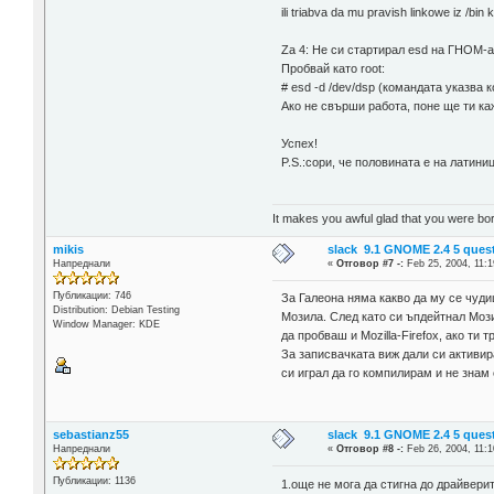
ili triabva da mu pravish linkowe iz /bin 
Za 4: Не си стартирал esd на ГНОМ-а
Пробвай като root:
# esd -d /dev/dsp (командата указва 
Ако не свърши работа, поне ще ти ка
Успех!
P.S.:сори, че половината е на латини
It makes you awful glad that you were bo
mikis
slack 9.1 GNOME 2.4 5 ques
Напреднали
«
Отговор #7 -:
Feb 25, 2004, 11:1
Публикации: 746
За Галеона няма какво да му се чуди
Distribution: Debian Testing
Мозила. След като си ъпдейтнал Моз
Window Manager: KDE
да пробваш и Mozilla-Firefox, ако т
За записвачката виж дали си активир
си играл да го компилирам и не знам
sebastianz55
slack 9.1 GNOME 2.4 5 ques
Напреднали
«
Отговор #8 -:
Feb 26, 2004, 11:1
Публикации: 1136
1.още не мога да стигна до драйверите