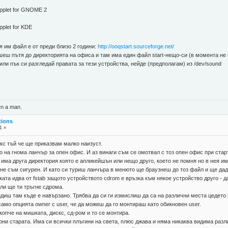
applet for GNOME 2
plet for KDE
я им файл е от преди близо 2 години:
http://ooqstart.sourceforge.net/
ишеш пътя до директорията на офиса и там има един файл start-нещо-си (в момента не
или пък си разгледай правата за тези устройства, нейде (предполагам) из /dev/sound
.
rn a man.
tions
1 »
с тъй че ще приказвам малко наизуст.
 на гнома ланчър за опен офис. И аз винаги съм се омотвал с тоз опен офис при стар
има друга директория която е апликейшън или нещо друго, което не помня но в нея и
не съм сигурен. И като си туриш ланчъра в менюто ще браузнеш до тоз файл и ще дад
ата идва от fstab защото устройството cdrom е връзка към някое устройство друго -
ли ще ти тръгне сдрома.
 видиш там къде е навързано. Трябва да си ги измислиш да са на различни места цедето
само опцията owner с user, че да можеш да го монтираш като обикновен user.
копче на мишката, дискс, сд-ром и то се монтира.
рни старата. Има си всички плъгини на света, плюс джава и няма никаква видима разли