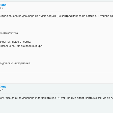
tions
6 »
нтрол панела на драивера на nVidia под ХП (не контрол панела на самия ХП) трябва 
.
ocal/bin/mozilla
p.pdf или нещо от сорта.
 изобщо дай молко повече инфо.
що дай още информация.
tions
2 »
enOffice да бъде добавена към менюто на GNOME, но има аплет, който можеш да си сл