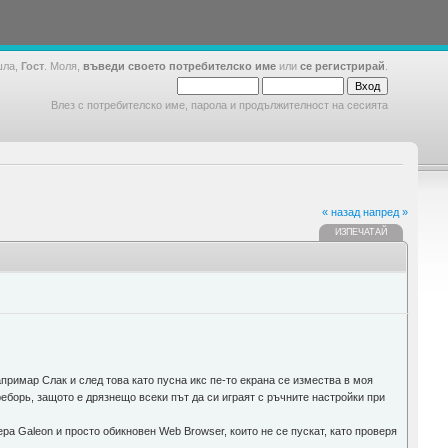
шла,
Гост
. Моля,
въведи своето потребителско име
или
се регистрирай
.
Влез с потребителско име, парола и продължителност на сесията
« назад
напред »
ИЗПЕЧАТАЙ
апримар Слак и след това като пусна икс пе-то екрана се измества в моя
преборь, защото е дрязнещо всеки път да си играят с ръчните настройки при
зера Galeоn и просто обикновен Web Browser, които не се пускат, като проверя