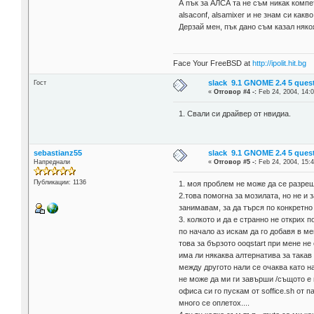
А пък за АЛСА та не съм никак комп
alsaconf, alsamixer и не знам си как
Дерзай мен, пък дано съм казал няко
Face Your FreeBSD at
http://ipolit.hit.bg
slack 9.1 GNOME 2.4 5 ques
Гост
«
Отговор #4 -:
Feb 24, 2004, 14:0
1. Свали си драйвер от нвидиа.
sebastianz55
slack 9.1 GNOME 2.4 5 ques
Напреднали
«
Отговор #5 -:
Feb 24, 2004, 15:4
Публикации: 1136
1. моя проблем не може да се разреш
2.това помогна за мозилата, но не и 
занимавам, за да търся по конкретно
3. колкото и да е странно не открих
по начало аз искам да го добавя в ме
това за бързото ooqstart при мене не
има ли някаква алтернатива за така
между другото нали се очаква като н
не може да ми ги завърши /същото е
офиса си го пускам от soffice.sh от 
много се оплетох....