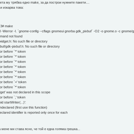
ета му трябва едно make, за да построи нужните пакети....
и изкарва това:
8.3# make
l -Werror -I. `gnome-config --cflags gnomeui gnorba gdk_pixbuf` -O2 -o gnome.o -c gnome
ommand not found
dget.h: No such file or directory
f/gdk-pixbuf.h: No such file or directory
 before `*' token
 before `*' token
 before `*' token
 before `*' token
 before `*' token
 before `*' token
r before `=' token
 before `*' token
et' was not declared in this scope
 before `,' token
 startWriter(...)':
eclared (first use this function)
ared identifier is reported only once for each
на мене ми става ясно, че той е една голяма грешка...