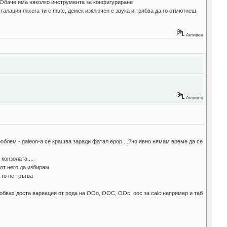
. Обаче има няколко инструмента за конфигуриране
сталация mixera ти е mute, демек изключен е звука и трябва да го отмютнеш.
Активен
Активен
проблем - galeon-а се крашва заради фатал ерор....?но явно нямам време да се
конзолата....
 от него да избирам
 то не тръгва
робвах доста вариации от рода на OOo, OOC, OOc, ooc за calc например и таб