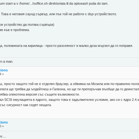
kum start-a v /home/.../soffice.sh direktoriata ili da opiswash putia do tam.
 Това е неговия саунд сървър, или пък той не работи с dsp-устройството.
кое устройство да ползва сървъра)
же къв е проблема.
ца, половината на кирилица - просто разсеяност и малко доза мързел да го поправя.
rn a man.
tions
9 »
ш, просто защото той не е отделен браузер, а обвивка на Мозила или по-правилно полз
илата ще трябва да ъпдейтнеш и Галеона, но ще ти препоръчам въобще да го деинстал
и трябва олекотена версия със същите възможности.
ал SCSI емулацията в ядрото, защото това е задължително условие, ако си с ядро 2.4.
 със сигурност как седят нещата.
tions
0 »
....