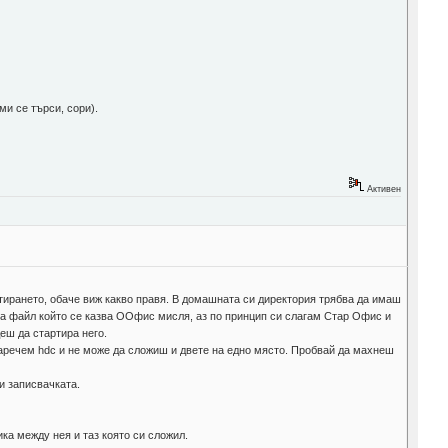
 ми се търси, сори).
Активен
тирането, обаче виж какво правя. В домашната си директория трябва да имаш
ма файл който се казва ООфис мисля, аз по принцип си слагам Стар Офис и
еш да стартира него.
 даречем hdc и не може да сложиш и двете на едно място. Пробвай да махнеш
 и записвачката.
ка между нея и таз която си сложил.