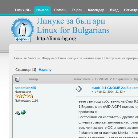
Linux-BG
Начало
Помощ
Търси
Календар
Вход
Регистр
Linux за българи: Форуми
>
Linux секция за начинаещи
>
Настройка на програ
Страници: [
1
]
Надолу
Автор
Тема: slack 9.1 GNOME 2.4 5 questions (П
sebastianz55
slack 9.1 GNOME 2.4 5 ques
Напреднали
«
-:
Feb 22, 2004, 21:33 »
Публикации: 1136
вече съм горд собственик на Слак 9.
1.Видеото ми е nVIDIA GF4 съмсем о
проблема е:
настройвом си честотата и другите оп
случай в ляво т.е. заминава настрани
все, че и за двете ОС опциите за мо
2.Махнах си от пакетите Mozilla 1.4 