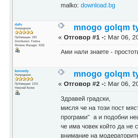
malko:
download.bg
dafo
mnogo golqm t
Напреднали
«
Отговор #1 -:
Mar 06, 20
Публикации: 293
Distribution: Fedora
Window Manager: KDE
Ами нали знаете - простот
kennedy
mnogo golqm t
Напреднали
«
Отговор #2 -:
Mar 06, 20
Публикации: 2151
Николай Колев
Здравей градски,
мисля че на този пост мяст
програми" а и подобни не
че има човек който да не 
внимание на модераторите