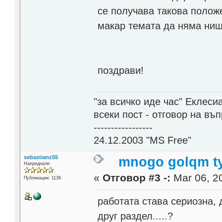
се получава такова положе
макар темата да няма нищ
поздрави!
"за всичко иде час" Еклесиа
всеки пост - отговор на въ
-----------------
24.12.2003 "MS Free"
sebastianz55
mnogo golqm t
Напреднали
«
Отговор #3 -:
Mar 06, 20
Публикации: 1136
работата става сериозна, 
друг раздел.....?