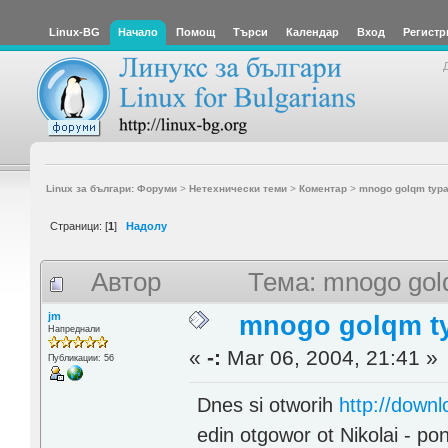
Linux-BG
Начало
Помощ
Търси
Календар
Вход
Регистр
Linux за българи: Форуми
>
Нетехнически теми
>
Коментар
>
mnogo golqm typa
Страници: [
1
]
Надолу
Автор
Тема: mnogo gol
jm
mnogo golqm t
Напреднали
«
-:
Mar 06, 2004, 21:41 »
Публикации: 56
Dnes si otworih
http://down
edin otgowor ot Nikolai - po