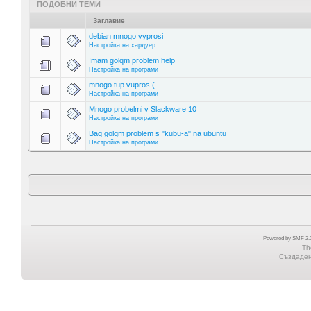
ПОДОБНИ ТЕМИ
Заглавие
debian mnogo vyprosi
Настройка на хардуер
Imam golqm problem help
Настройка на програми
mnogo tup vupros:(
Настройка на програми
Mnogo probelmi v Slackware 10
Настройка на програми
Baq golqm problem s "kubu-a" na ubuntu
Настройка на програми
Powered by SMF 2.0
Th
Създадена