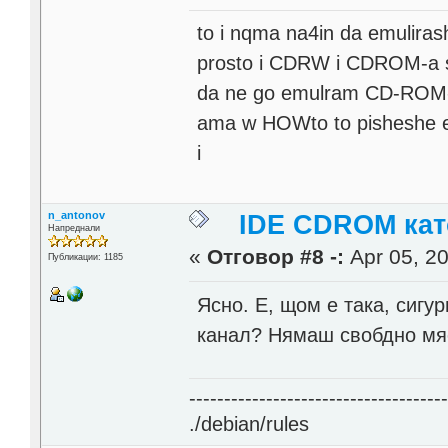
to i nqma na4in da emulira
prosto i CDRW i CDROM-a sa
da ne go emulram CD-ROM-
ama w HOWto to pisheshe e
i
n_antonov
IDE CDROM кат
Напреднали
«
Отговор #8 -:
Apr 05, 20
Публикации: 1185
Ясно. Е, щом е така, сигу
канал? Нямаш свобдно мя
------------------------------------
./debian/rules