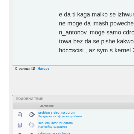
e da ti kaga malko se izhw
ne moge da imash poweche o
n_antonov, moge samo cdrom
towa bez da se pishe kakwot
hdc=scisi , az sym s kernel
Страници: [
1
]
Нагоре
ПОДОБНИ ТЕМИ
Заглавие
problem s eject na cdrom
Хардуерни и софтуерни проблеми
scsi emulator for cdrom
Настройка на хардуер
cdrom-a ne se chuwa