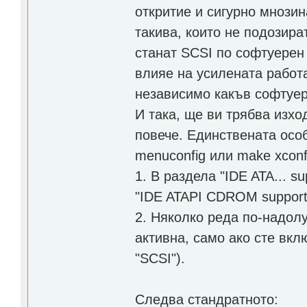
откритие и сигурно мнозина
такива, които не подозир
станат SCSI по софтуерен
влияе на усилената работа
независимо какъв софтуер
И така, ще ви трябва изхо
повече. Единствената осо
menuconfig или make xconf
1. В раздела "IDE ATA... s
"IDE ATAPI CDROM support
2. Няколко реда по-надолу
активна, само ако сте вк
"SCSI").
Следва стандратното: