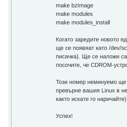
make bzImage
make modules
make modules_install
Когато заредите новото я
ще се появяат като /dev/s
писачка). Ще се наложи са
посочите, че CDROM-устройс
Този номер неминуемо ще 
превърне вашия Linux в н
както искате го наричайте)
Успех!