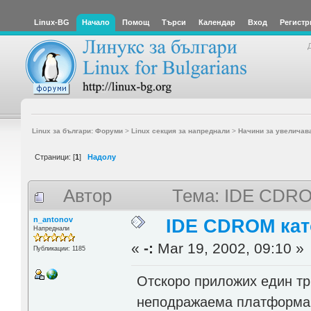
Linux-BG
Начало
Помощ
Търси
Календар
Вход
Регистр
Linux за българи: Форуми
>
Linux секция за напреднали
>
Начини за увеличав
Страници: [
1
]
Надолу
Автор
Тема: IDE CDRO
n_antonov
IDE CDROM кат
Напреднали
«
-:
Mar 19, 2002, 09:10 »
Публикации: 1185
Отскоро приложих един три
неподражаема платформа з