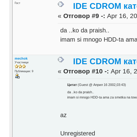
Гост
IDE CDROM кат
«
Отговор #9 -:
Apr 16, 20
da ..ko da praish..
imam si mnogo HDD-ta ama 
mechok
IDE CDROM кат
Участници
«
Отговор #10 -:
Apr 16, 2
Публикации: 9
Цитат
(Guest @ Април 16 2002,03:43)
da ..ko da praish..
imam si mnogo HDD-ta ama za smetka na towa 
az
Unregistered