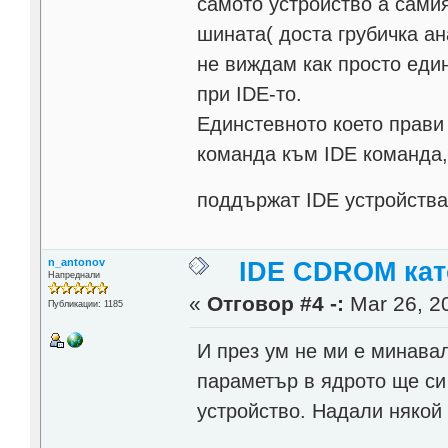
самото устройство а сами
шината( доста грубичка ан
не виждам как просто еди
при IDE-то.
Единстевното което прави
команда към IDE команда, 
поддържат IDE устройств
n_antonov
IDE CDROM кат
Напреднали
«
Отговор #4 -:
Mar 26, 20
Публикации: 1185
И през ум не ми е минава
параметър в ядрото ще си 
устройство. Надали някой 