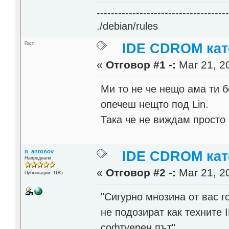
------------------------------------
./debian/rules
Гост
IDE CDROM кат
«
Отговор #1 -:
Mar 21, 20
Ми то не че нещо ама ти 
опечеш нещто под Lin.
Така че не виждам просто 
n_antonov
IDE CDROM кат
Напреднали
«
Отговор #2 -:
Mar 21, 20
Публикации: 1185
"Сигурно мнозина от вас го
не подозират как техните
софтуерен път".