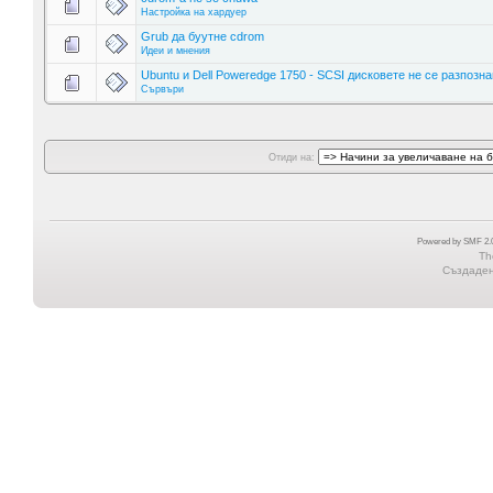
Настройка на хардуер
Grub да буутне cdrom
Идеи и мнения
Ubuntu и Dell Poweredge 1750 - SCSI дисковете не се разпозна
Сървъри
Отиди на:
Powered by SMF 2.0
Th
Създадена