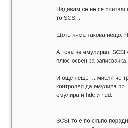
Надявам се не се опитваш
то SCSI .
Щото няма такова нещо. Н
А това че емулираш SCSI е
плюс освен за записвачка.
И още нещо ... мисля че 
контролер да емулира пр. 
емулира и hdc и hdd.
SCSI-то е по скъпо порад