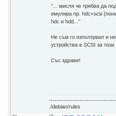
"... мисля че трябва да п
емулира пр. hdc=scsi (по
hdc и hdd..."
Не съм го използувал и не
устройства в SCSI за този
Със здраве!
------------------------------------
./debian/rules
Гост