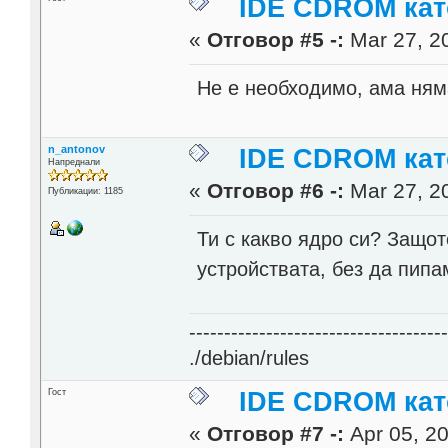
IDE CDROM кат
«
Отговор #5 -:
Mar 27, 20
Не е необходимо, ама ням
n_antonov
IDE CDROM кат
Напреднали
«
Отговор #6 -:
Mar 27, 20
Публикации: 1185
Ти с какво ядро си? Защо
устройствата, без да пипа
------------------------------------
./debian/rules
Гост
IDE CDROM кат
«
Отговор #7 -:
Apr 05, 20