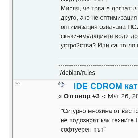
Мисля, че това е достатъч
друго, ако не оптимизация
оптимизация означава ПО
скъзи-емулацията води до 
устройства? Или са по-лош
------------------------------------
./debian/rules
Гост
IDE CDROM кат
«
Отговор #3 -:
Mar 26, 20
"Сигурно мнозина от вас го
не подозират как техните
софтуерен път"