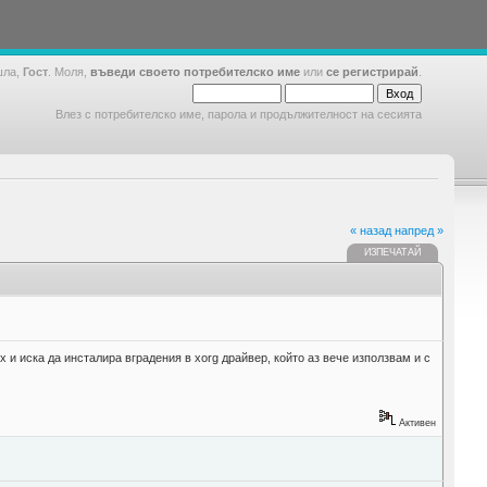
шла,
Гост
. Моля,
въведи своето потребителско име
или
се регистрирай
.
Влез с потребителско име, парола и продължителност на сесията
« назад
напред »
ИЗПЕЧАТАЙ
rx и иска да инсталира вградения в xorg драйвер, който аз вече използвам и с
Активен