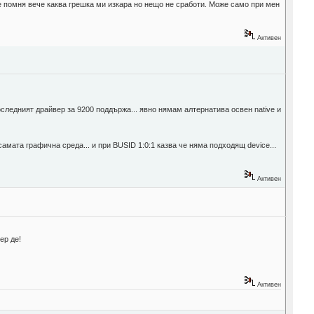
Не помня вече каква грешка ми изкара но нещо не сработи. Може само при мен
Активен
о последният драйвер за 9200 поддържа... явно нямам алтернатива освен native и
самата графична среда... и при BUSID 1:0:1 казва че няма подходящ device...
Активен
ер де!
Активен