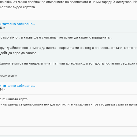
на sidux аз лично пробвах по описанието на phantomlord и не ми зареди X след това. 
 е "яка" видео картата....
 и тотално забиване...
11 »
амо ati-то... и какъв ще е смисъла... не искам да карам с вградената...
 но друг драйвер явно не мога да сложа... версията ми на xorg е по-висока от тази, коят
ейт да спре да забива...
филмите ми са на квадрати и чат пат има артефакти... и ест доста по-лагаво се държи 
 never_mind
»
 и тотално забиване...
14 »
с външната карта.
- например студена спойка някъде по пистите на картата - това го давам само за прим