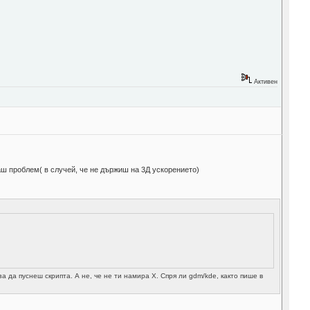
Активен
аш проблем( в случей, че не държиш на 3Д ускорението)
а да пуснеш скрипта. А не, че не ти намира Х. Спря ли gdm/kde, както пише в