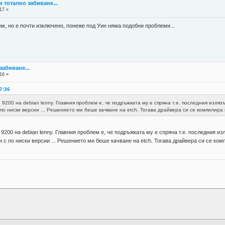
 и тотално забиване...
17 »
м, но е почти изключено, понеже под Уин няма подобни проблеми...
забиване...
16 »
07:36
9200 на debian lenny. Главния проблем е, че подръжката му е спряна т.е. последния изляз
с по ниски версии ... Решението ми беше качване на etch. Тогава драйвера си се компили
200 на debian lenny. Главния проблем е, че подръжката му е спряна т.е. последния из
ти с по ниски версии ... Решението ми беше качване на etch. Тогава драйвера си се к