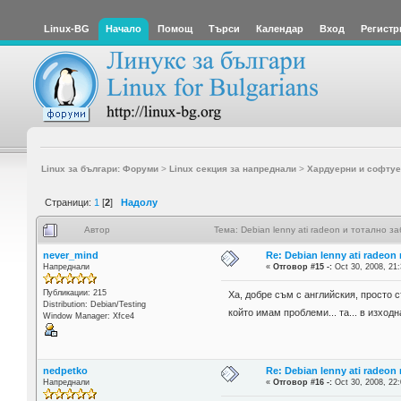
Linux-BG
Начало
Помощ
Търси
Календар
Вход
Регистр
Linux за българи: Форуми
>
Linux секция за напреднали
>
Хардуерни и софтуе
Страници:
1
[
2
]
Надолу
Автор
Тема: Debian lenny ati radeon и тотално з
never_mind
Re: Debian lenny ati radeon
Напреднали
«
Отговор #15 -:
Oct 30, 2008, 21:
Публикации: 215
Ха, добре съм с английския, просто с
Distribution: Debian/Testing
който имам проблеми... та... в изходн
Window Manager: Xfce4
nedpetko
Re: Debian lenny ati radeon
Напреднали
«
Отговор #16 -:
Oct 30, 2008, 22: