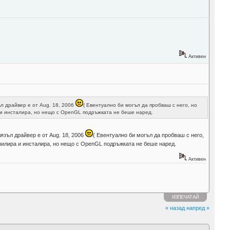
Активен
ъл драйвер е от Aug. 18, 2006
( Евентуално би могъл да пробваш с него, но
ра и инсталира, но нещо с OpenGL подръжката не беше наред.
лязъл драйвер е от Aug. 18, 2006
( Евентуално би могъл да пробваш с него,
омпилира и инсталира, но нещо с OpenGL подръжката не беше наред.
Активен
ИЗПЕЧАТАЙ
« назад
напред »