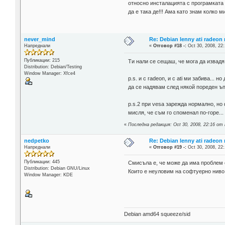
относно инсталацията с програмката 
да е така де!!! Ама като знам колко ми
never_mind
Re: Debian lenny ati radeon
Напреднали
«
Отговор #18 -:
Oct 30, 2008, 22:
Публикации: 215
Ти нали се сещаш, че мога да извадя с
Distribution: Debian/Testing
Window Manager: Xfce4
p.s. и с radeon, и с ati ми забива...
да се надявам след някой пореден ъпд
p.s.2 при vesa зарежда нормално, но 
мисля, че съм го споменал по-горе...
«
Последна редакция: Oct 30, 2008, 22:16 от
nedpetko
Re: Debian lenny ati radeon
Напреднали
«
Отговор #19 -:
Oct 30, 2008, 22:
Публикации: 445
Смисъла е, че може да има проблем 
Distribution: Debian GNU/Linux
Които е неуловим на софтуерно ниво 
Window Manager: KDE
Debian amd64 squeeze/sid