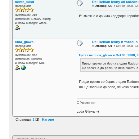
never_mind
Re: Debian lenny ati radeon
Напреднали
«
Отговор #20 -:
Oct 30, 2008, 22:
Публикации: 215
Възможно е да има хардуерен пробле
Distribution: Debian/Testing
Window Manager: Xfce4
luda_glawa
Re: Debian lenny и тотално 
Напреднали
«
Отговор #21 -:
Oct 30, 2008, 23:
Цитат на: luda_glawa в Oct 30, 2008, 
Публикации: 652
Distribution: Kubuntu
Window Manager: KDE
Преди време се борих с един Radeon 
ще започне да реве, че иска пакети 
Преди време се борих с един Radeon 9
но ще започне да реве, че иска паке
С Уважение:
Luda Glawa ;-)
Страници:
1
[
2
]
Нагоре