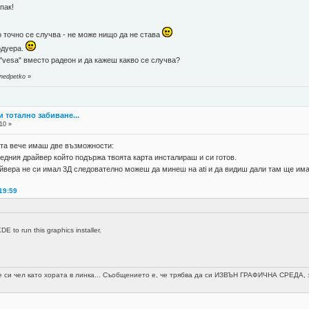
пак!
во точно се случва - не може нищо да не става
рдуера.
"vesa" вместо радеон и да кажеш какво се случва?
 nedpetko
»
 и тотално забиване...
10 »
тата вече имаш две възможности:
едния драйвер който подържа твоята карта инсталираш и си готов.
райвера не си имал 3Д следователно можеш да минеш на ati и да видиш дали там ще им
19:59
 to run this graphics installer.
не си чел като хората в линка... Съобщението е, че трябва да си ИЗВЪН ГРАФИЧНА СРЕДА, з