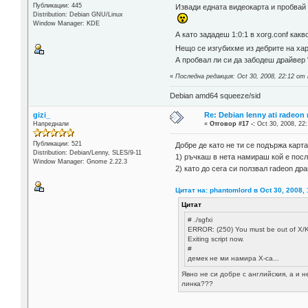
Публикации: 445
Извади едната видеокарта и пробвай 
Distribution: Debian GNU/Linux
Window Manager: KDE
А като зададеш 1:0:1 в xorg.conf как
Нещо се изгубихме из дебрите на ха
А пробвал ли си да забодеш драйвер 
«
Последна редакция: Oct 30, 2008, 22:12 от
Debian amd64 squeeze/sid
gizi_
Re: Debian lenny ati radeon
Напреднали
«
Отговор #17 -:
Oct 30, 2008, 22:
Публикации: 521
Добре де като не ти се подържа кар
Distribution: Debian/Lenny, SLES/9-11
1) ръчкаш в нета намираш кой е посл
Window Manager: Gnome 2.22.3
2) като до сега си ползвал radeon д
Цитат на: phantomlord в Oct 30, 2008, 
Цитат
# ./sgfxi
ERROR: (250) You must be out of X/KDE
Exiting script now.
#
демек не ми намира X-са...
Явно не си добре с английския, а и 
линка???