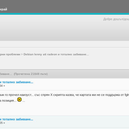
ирай
Добре дошъл/до
рни проблеми
>
Debian lenny ati radeon и тотално забиване...
абиване... (Прочетена 21848 пъти)
 и тотално забиване...
34 »
ъм го прочел наизуст... със спрян Х скрипта казва, че картата ми не се поддържа от fgl
а позиция...
...
 и тотално забиване...
05 »