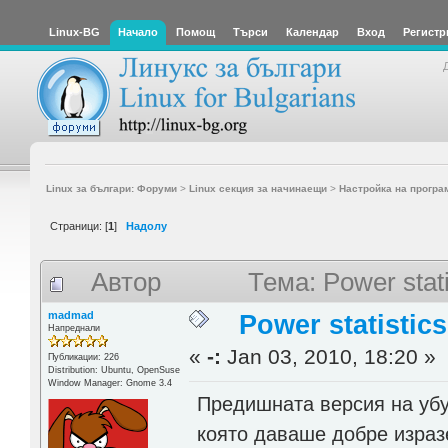
Linux-BG
Начало
Помощ
Търси
Календар
Вход
Регистр
Linux за българи: Форуми
>
Linux секция за начинаещи
>
Настройка на програ
Страници: [
1
]
Надолу
Автор
Тема: Power stat
madmad
Power statistic
Напреднали
«
-:
Jan 03, 2010, 18:20 »
Публикации: 226
Distribution: Ubuntu, OpenSuse
Window Manager: Gnome 3.4
Предишната версия на убу
която даваше добре изразе