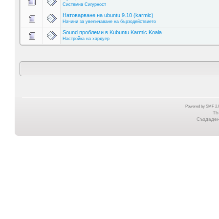
Системна Сигурност
Натоварване на ubuntu 9.10 (karmic)
Начини за увеличаване на бързодействието
Sound проблеми в Kubuntu Karmic Koala
Настройка на хардуер
Powered by SMF 2.0
Th
Създадена