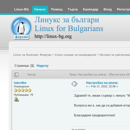
Linux-BG
Начало
Помощ
Търси
Календар
Вход
Регистр
Linux за българи: Форуми
>
Linux секция за напреднали
>
Начини за увеличав
Страници: [
1
]
Надолу
Автор
Тема: Настройка на апаче. (Прочетена 44
lubo4be
Настройка на апаче.
Напреднали
«
-:
Feb 17, 2010, 22:08 »
Публикации: 79
Здравей те, имам сървар с линукс "М
Въпроса ми е, как да си добавия втор
Благодария предварително!