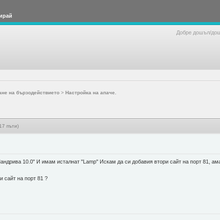
ирай
Добре дошъл/до
ане на бързодействието
>
Настройка на апаче.
17 пъти)
андрива 10.0" И имам исталнат "Lamp" Искам да си добавия втори сайт на порт 81, ама
и сайт на порт 81 ?