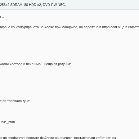
hz, 256x2 SDRAM, 80 HDD x2; DVD-RW NEC;
1 »
изирано конфигурирането на Апаче при Мандрива, но вероятно в httpd.conf още в само
уални хостове и вече имаш нещо от рода на:
:
т би трябвало да е:
blic_html
ло по конфигурационните файлове на апачето, рестартираш уеб сървъра.