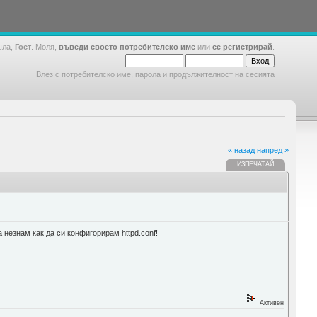
шла,
Гост
. Моля,
въведи своето потребителско име
или
се регистрирай
.
Влез с потребителско име, парола и продължителност на сесията
« назад
напред »
ИЗПЕЧАТАЙ
 незнам как да си конфигорирам httpd.conf!
Активен