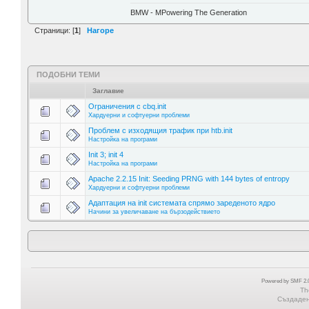
BMW - MPowering The Generation
Страници: [
1
]
Нагоре
ПОДОБНИ ТЕМИ
Заглавие
Ограничения с cbq.init
Хардуерни и софтуерни проблеми
Проблем с изходящия трафик при htb.init
Настройка на програми
Init 3; init 4
Настройка на програми
Apache 2.2.15 Init: Seeding PRNG with 144 bytes of entropy
Хардуерни и софтуерни проблеми
Адаптация на init системата спрямо зареденото ядро
Начини за увеличаване на бързодействието
Powered by SMF 2.0
Th
Създадена