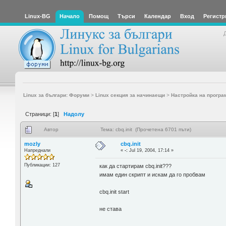
Linux-BG
Начало
Помощ
Търси
Календар
Вход
Регистр
Linux за българи: Форуми
>
Linux секция за начинаещи
>
Настройка на програ
Страници: [
1
]
Надолу
Автор
Тема: cbq.init (Прочетена 6701 пъти)
mozly
cbq.init
Напреднали
«
-:
Jul 19, 2004, 17:14 »
Публикации: 127
как да стартирам cbq.init???
имам един скрипт и искам да го пробвам
cbq.init start
не става