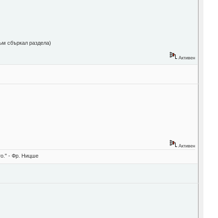
съм сбъркал раздела)
Активен
Активен
о." - Фр. Ницше