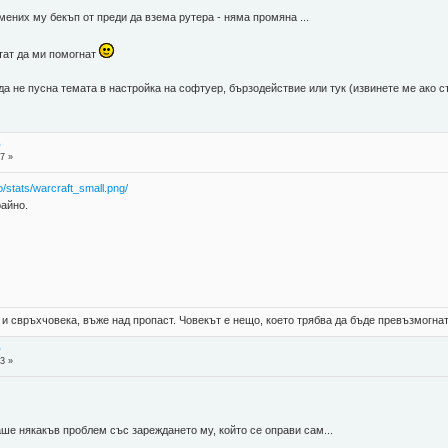
мених му бекъп от преди да взема рутера - няма промяна ...
итат да ми помогнат
да не пусна темата в настройка на софтуер, бързодействие или тук (извинете ме ако 
р
7 »
fo/stats/warcraft_small.png/
райно.
 и свръхчовека, въже над пропаст. Човекът е нещо, което трябва да бъде превъзмогнат
р
3 »
аше някакъв проблем със зареждането му, който се оправи сам...