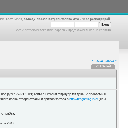
шла,
Гост
. Моля,
въведи своето потребителско име
или
се регистрирай
.
Влез с потребителско име, парола и продължителност на сесията
« назад
напред »
ИЗПЕЧАТАЙ
ех нов рутер (WRT310N) който с неговия фирмуер ми даваше проблеми и
 много бавно отваря страници пример за това е
http://firegaming.info/
(не е
то трябва.
чва 220 +...