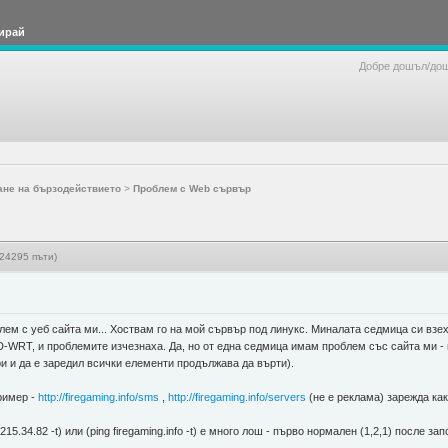
ирай
Добре дошъл/до
ане на бързодействието
>
Проблем с Web сървър
24295 пъти)
лем с уеб сайта ми... Хоствам го на мой сървър под линукс. Миналата седмица си вз
D-WRT, и проблемите изчезнаха. Да, но от една седмица имам проблем със сайта ми -
и и да е заредил всички елементи продължава да върти).
ример -
http://firegaming.info/sms
,
http://firegaming.info/servers
(не е реклама) зарежда как
5.34.82 -t) или (ping firegaming.info -t) е много лош - първо нормален (1,2,1) после запо