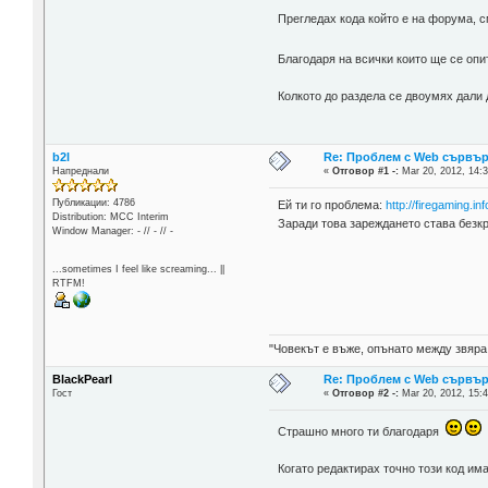
Прегледах кода който е на форума, с
Благодаря на всички които ще се оп
Колкото до раздела се двоумях дали 
b2l
Re: Проблем с Web сървъ
Напреднали
«
Отговор #1 -:
Mar 20, 2012, 14:3
Публикации: 4786
Ей ти го проблема:
http://firegaming.in
Distribution: MCC Interim
Заради това зареждането става безк
Window Manager: - // - // -
...sometimes I feel like screaming... ||
RTFM!
"Човекът е въже, опънато между звяра
BlackPearl
Re: Проблем с Web сървъ
Гост
«
Отговор #2 -:
Mar 20, 2012, 15:4
Страшно много ти благодаря
Когато редактирах точно този код им