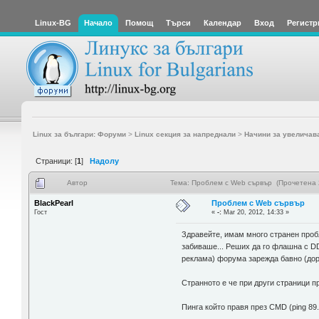
Linux-BG
Начало
Помощ
Търси
Календар
Вход
Регистр
Linux за българи: Форуми
>
Linux секция за напреднали
>
Начини за увеличав
Страници: [
1
]
Надолу
Автор
Тема: Проблем с Web сървър (Прочетена 
BlackPearl
Проблем с Web сървър
Гост
«
-:
Mar 20, 2012, 14:33 »
Здравейте, имам много странен проб
забиваше... Реших да го флашна с D
реклама) форума зарежда бавно (дор
Странното е че при други страници п
Пинга който правя през CMD (ping 89.21