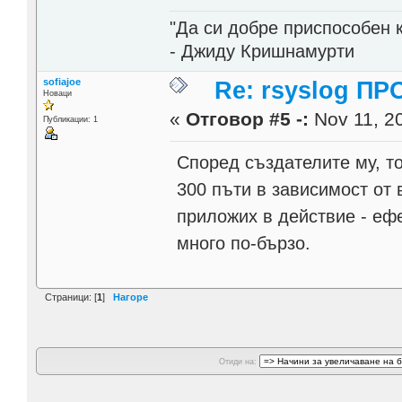
"Да си добре приспособен 
- Джиду Кришнамурти
sofiajoe
Re: rsyslog П
Новаци
«
Отговор #5 -:
Nov 11, 20
Публикации: 1
Според създателите му, т
300 пъти в зависимост от 
приложих в действие - ефе
много по-бързо.
Страници: [
1
]
Нагоре
Отиди на: