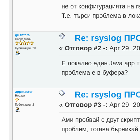
не от конфигурацията на rs
Т.е. търси проблема в лок
gushtera
Re: rsyslog П
Напреднали
«
Отговор #2 -:
Apr 29, 20
Публикации: 20
Е локално един Java app 
проблема е в буфера?
appmaster
Re: rsyslog П
Новаци
«
Отговор #3 -:
Apr 29, 20
Публикации: 2
Ами пробвай с друг скрипт
проблем, тогава бърникай 