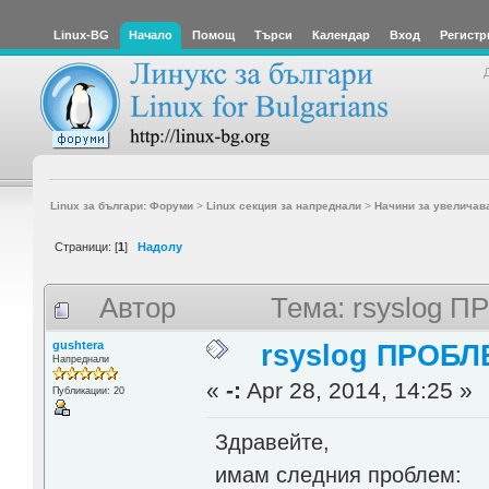
Linux-BG
Начало
Помощ
Търси
Календар
Вход
Регистр
Linux за българи: Форуми
>
Linux секция за напреднали
>
Начини за увеличав
Страници: [
1
]
Надолу
Автор
Тема: rsyslog П
gushtera
rsyslog ПРОБЛ
Напреднали
«
-:
Apr 28, 2014, 14:25 »
Публикации: 20
Здравейте,
имам следния проблем: