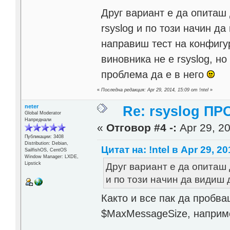
Друг вариант е да опиташ
rsyslog и по този начин да
направиш тест на конфигу
виновника не е rsyslog, н
проблема да е в него
«
Последна редакция: Apr 29, 2014, 15:09 от !ntel
»
neter
Re: rsyslog П
Global Moderator
Напреднали
«
Отговор #4 -:
Apr 29, 20
Публикации: 3408
Distribution: Debian,
Цитат на: !ntel в Apr 29, 20
SailfishOS, CentOS
Window Manager: LXDE,
Lipstick
Друг вариант е да опиташ
и по този начин да видиш
Както и все пак да пробв
$MaxMessageSize, наприм