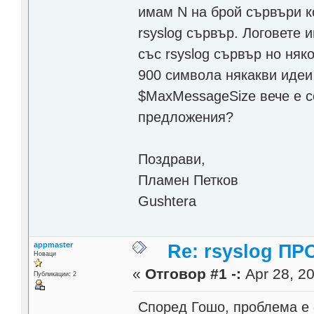
имам N на брой сървъри ко
rsyslog сървър. Логовете 
със rsyslog сървър но няк
900 символа някакви идеи
$MaxMessageSize вече е с
предложения?
Поздрави,
Пламен Петков
Gushtera
appmaster
Re: rsyslog П
Новаци
«
Отговор #1 -:
Apr 28, 20
Публикации: 2
Според Гошо, проблема е 