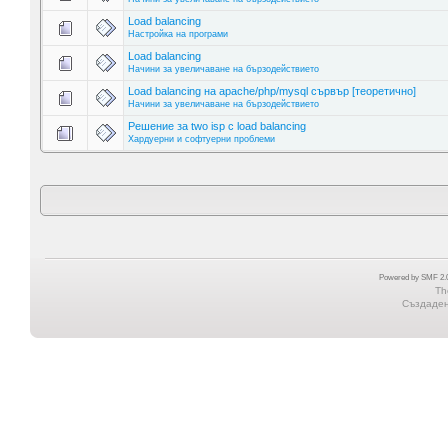
Load balancing
Настройка на програми
Load balancing
Начини за увеличаване на бързодействието
Load balancing на apache/php/mysql сървър [теоретично]
Начини за увеличаване на бързодействието
Решение за two isp с load balancing
Хардуерни и софтуерни проблеми
Powered by SMF 2.0
Th
Създадена