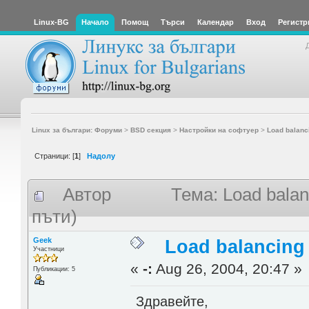
Linux-BG
Начало
Помощ
Търси
Календар
Вход
Регистр
Linux за българи: Форуми
>
BSD секция
>
Настройки на софтуер
>
Load balanc
Страници: [
1
]
Надолу
Автор
Тема: Load bala
пъти)
Geek
Load balancing
Участници
«
-:
Aug 26, 2004, 20:47 »
Публикации: 5
Здравейте,