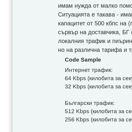
имам нужда от малко пом
Ситуацията е такава - им
капацитет от 500 кбпс на 
сървър на доставчика, БГ
локалния трафик и пиъринг
но на различна тарифа и т
Code Sample
Интернет трафик:
64 Kbps (килобита за се
32 Kbps (килобита за се
Български трафик:
512 Kbps (килобита за с
256 Kbps (килобита за с