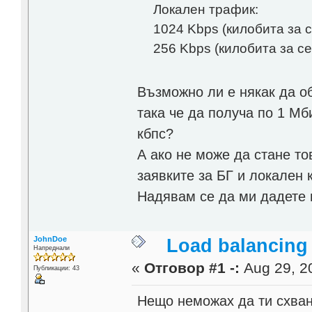
Локален трафик:
1024 Kbps (килобита за 
256 Kbps (килобита за с
Възможно ли е някак да о
така че да получа по 1 Мб
кбпс?
А ако не може да стане т
заявките за БГ и локален 
Надявам се да ми дадете 
JohnDoe
Load balancing
Напреднали
«
Отговор #1 -:
Aug 29, 20
Публикации: 43
Нещо неможах да ти схва