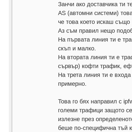
Занчи ако доставчика ти те
AS (автомни системи) тов
че това което искаш също 
Аз съм правил нещо подоб
На първата линия ти е тра
скъп и малко.
На втората линия ти е тра
сървър) кофти трафик, еф
На трета линия ти е входа
примерно.
Това го бях направил с ip
големи трафици защото се
излезне през определенот
беше по-специфична тъй к