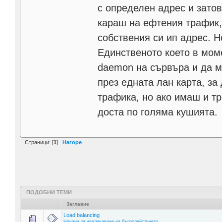
с определен адрес и затов
караш на ефтения трафик,
собствения си ип адрес. Н
Единственото което в мом
daemon на сървъра и да м
през едната лан карта, за
трафика, но ако имаш и тр
доста по голяма кушията.
Страници: [
1
]
Нагоре
ПОДОБНИ ТЕМИ
Заглавие
Load balancing
Начини за увеличаване на бързодействието