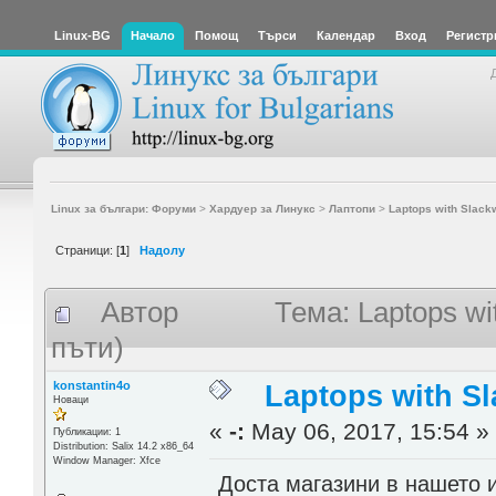
Linux-BG
Начало
Помощ
Търси
Календар
Вход
Регистр
Linux за българи: Форуми
>
Хардуер за Линукс
>
Лаптопи
>
Laptops with Slack
Страници: [
1
]
Надолу
Автор
Тема: Laptops wi
пъти)
konstantin4o
Laptops with Sl
Новаци
«
-:
May 06, 2017, 15:54 »
Публикации: 1
Distribution: Salix 14.2 x86_64
Window Manager: Xfce
Доста магазини в нашето 