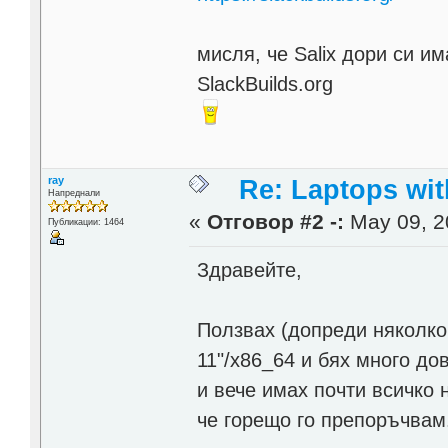
мисля, че Salix дори си и
SlackBuilds.org
ray
Re: Laptops wit
Напреднали
«
Отговор #2 -:
May 09, 2
Публикации: 1464
Здравейте,
Ползвах (допреди няколко д
11"/x86_64 и бях много дов
и вече имах почти всичко 
че горещо го препоръчвам