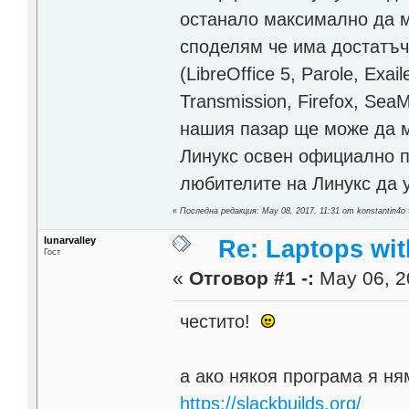
останало максимално да м
споделям че има достатъч
(LibreOffice 5, Parole, Exail
Transmission, Firefox, Sea
нашия пазар ще може да м
Линукс освен официално п
любителите на Линукс да у
«
Последна редакция: May 08, 2017, 11:31 от konstantin4o
lunarvalley
Re: Laptops wit
Гост
«
Отговор #1 -:
May 06, 2
честито!
а ако някоя програма я н
https://slackbuilds.org/