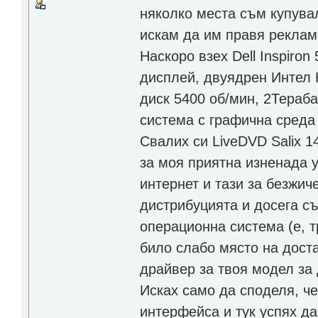
няколко места съм купувал 
искам да им правя реклам
Наскоро взех Dell Inspiron
дисплей, двуядрен Интел 
диск 5400 об/мин, 2Тераб
система с графична среда 
Свалих си LiveDVD Salix 1
за моя приятна изненада у
интернет и тази за безжич
дистрибуцията и досега съ
операционна система (е, 
било слабо място на дост
драйвер за твоя модел за 
Исках само да споделя, че
интерфейса и тук успях да