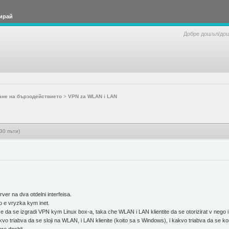
ирай
Добре дошъл/до
ане на бързодействието
>
VPN za WLAN i LAN
30 пъти)
ver na dva otdelni interfeisa.
to e vryzka kym inet.
a e da se izgradi VPN kym Linux box-a, taka che WLAN i LAN klientite da se otorizirat v nego 
vo triabva da se sloji na WLAN, i LAN klienite (koito sa s Windows), i kakvo triabva da se ko