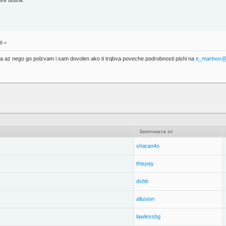
bre doshli.
8 »
ota az nego go polzvam i sam dovolen ako ti trqbva poveche podrobnosti pishi na
e_marinov@
Започната от
sharan4o
thispay
dvbb
allusion
lawlessbg