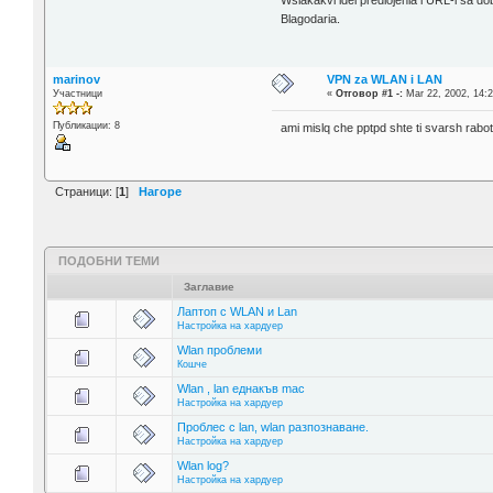
Wsiakakvi idei predlojenia i URL-i sa do
Blagodaria.
marinov
VPN za WLAN i LAN
Участници
«
Отговор #1 -:
Mar 22, 2002, 14:2
Публикации: 8
ami mislq che pptpd shte ti svarsh rab
Страници: [
1
]
Нагоре
ПОДОБНИ ТЕМИ
Заглавие
Лаптоп с WLAN и Lan
Настройка на хардуер
Wlan проблеми
Кошче
Wlan , lan еднакъв mac
Настройка на хардуер
Проблес с lan, wlan разпознаване.
Настройка на хардуер
Wlan log?
Настройка на хардуер