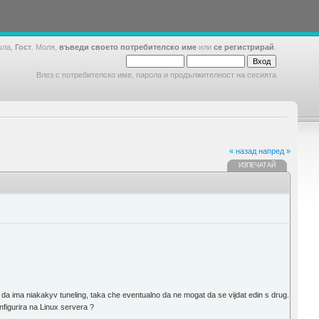
шла,
Гост
. Моля,
въведи своето потребителско име
или
се регистрирай
.
Влез с потребителско име, парола и продължителност на сесията
« назад
напред »
ИЗПЕЧАТАЙ
i da ima niakakyv tuneling, taka che eventualno da ne mogat da se vijdat edin s drug.
nfigurira na Linux servera ?