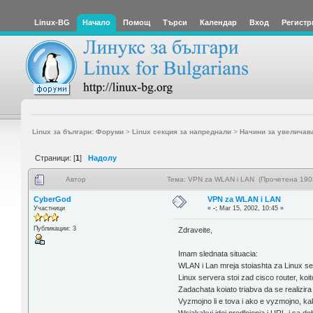
Linux-BG
Начало
Помощ
Търси
Календар
Вход
Регистр
Linux за българи: Форуми
>
Linux секция за напреднали
>
Начини за увеличав
Страници: [
1
]
Надолу
Автор
Тема: VPN za WLAN i LAN (Прочетена 190
CyberGod
VPN za WLAN i LAN
Участници
«
-:
Mar 15, 2002, 10:45 »
Публикации: 3
Zdraveite,
Imam slednata situacia:
WLAN i Lan mreja stoiashta za Linux ser
Linux servera stoi zad cisco router, koi
Zadachata koiato triabva da se realizir
Vyzmojno li e tova i ako e vyzmojno, kak