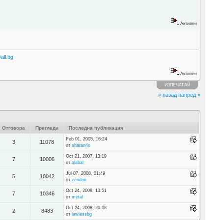
Активен
all.bg
Активен
ИЗПЕЧАТАЙ
« назад
напред »
Отговора
Прегледи
Последна публикация
Feb 01, 2005, 16:24
3
11078
от
sharan4o
Oct 21, 2007, 13:19
7
10006
от
alabal
Jul 07, 2008, 01:49
5
10042
от
zeridon
Oct 24, 2008, 13:51
7
10346
от
metal
Oct 24, 2008, 20:08
2
8483
от
lawlessbg