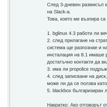
След 3-дневен размисъл м
на Slack-a.
Това, което ме възпира са
1. bglinux 4.3 работи ли в
2. след прилагане на стра
система ще разпознае и н
инсталация на 8.1 имаше р
достатъчно контакти да вк
3. има ли propolice подръ
4. след записване на диск,
може ли да се ползва кат
5. blackbox българизиран л
Накратко: Ако отговорът о