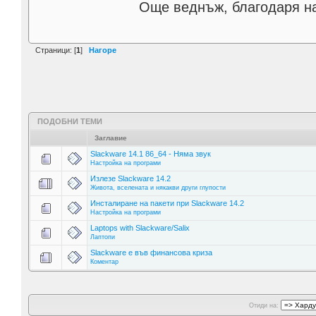
Още веднъж, благодаря на
Страници: [
1
]
Нагоре
ПОДОБНИ ТЕМИ
Заглавие
Slackware 14.1 86_64 - Няма звук
Настройка на програми
Излезе Slackware 14.2
Живота, вселената и някакви други глупости
Инсталиране на пакети при Slackware 14.2
Настройка на програми
Laptops with Slackware/Salix
Лаптопи
Slackware е във финансова криза
Коментар
Отиди на: