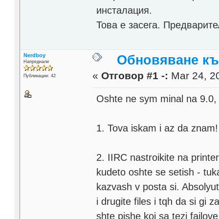
инсталация.
Това е засега. Предварит
Nerdboy
Обновяване към
Напреднали
«
Отговор #1 -:
Mar 24, 20
Публикации: 42
Oshte ne sym minal na 9.0, 
1. Tova iskam i az da znam!
2. IIRC nastroikite na printer
kudeto oshte se setish - tu
kazvash v posta si. Absolyut
i drugite files i tqh da si g
shte pishe koi sa tezi failove