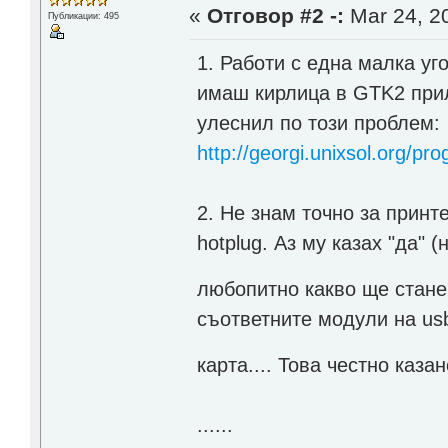
«
Отговор #2 -:
Mar 24, 20
Публикации: 495
1. Работи с една малка уг
имаш кирлица в GTK2 прил
улеснил по този проблем:
http://georgi.unixsol.org/pr
2. Не знам точно за принт
hotplug. Аз му казах "да" 
любопитно какво ще стан
съответните модули на usb
карта.... Това честно каз
......