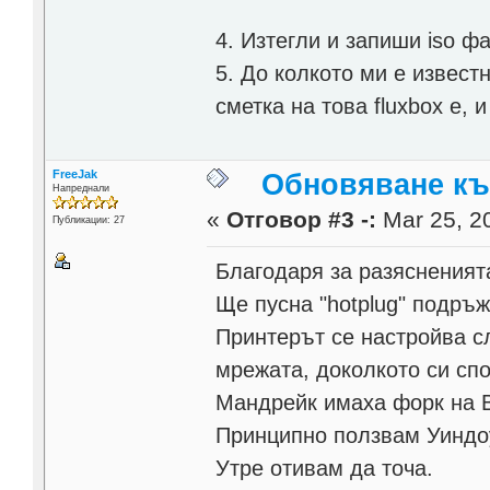
4. Изтегли и запиши iso ф
5. До колкото ми е извест
сметка на това fluxbox е, 
FreeJak
Обновяване към
Напреднали
«
Отговор #3 -:
Mar 25, 20
Публикации: 27
Благодаря за разясненият
Ще пусна "hotplug" подръж
Принтерът се настройва с
мрежата, доколкото си сп
Мандрейк имаха форк на B
Принципно ползвам Уиндо
Утре отивам да точа.