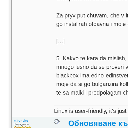
Za pryv put chuvam, che v in
go instalirah otdavna i moje
[...]
5. Kakvo te kara da mislish,
mnogo lesno da se proveri v
blackbox ima edno-edinstven
moje da si go bulgarizira kol
te sa malki i predpolagam c
Linux is user-friendly, it's ju
mironcho
Обновяване към
Напреднали