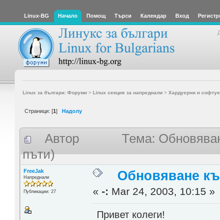
Linux-BG
Начало
Помощ
Търси
Календар
Вход
Регистр
Linux за българи: Форуми
>
Linux секция за напреднали
>
Хардуерни и софтуе
Страници: [
1
]
Надолу
Автор
Тема: Обновяван
пъти)
FreeJak
Обновяване към
Напреднали
«
-:
Mar 24, 2003, 10:15 »
Публикации: 27
Привет колеги!