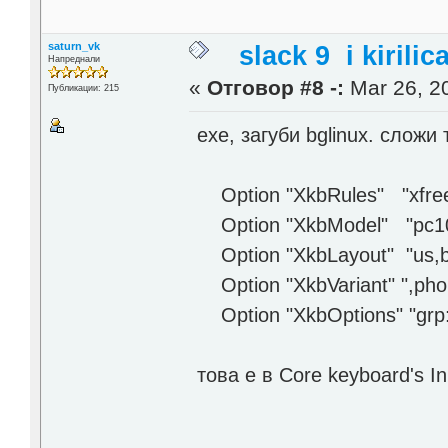
saturn_vk
slack 9 i kirilic
Напреднали
«
Отговор #8 -:
Mar 26, 20
Публикации: 215
exe, загуби bglinux. сложи
Option "XkbRules" "xfre
Option "XkbModel" "pc1
Option "XkbLayout" "us,
Option "XkbVariant" ",phon
Option "XkbOptions" "grp:ct
това е в Core keyboard's In