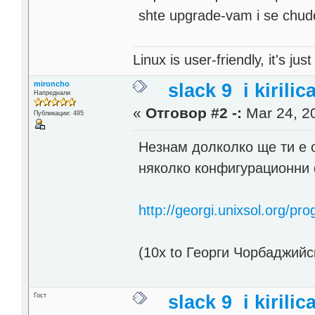
shte upgrade-vam i se chudq 
Linux is user-friendly, it's ju
mironcho
slack 9 i kirilic
Напреднали
«
Отговор #2 -:
Mar 24, 20
Публикации: 495
Незнам долколко ще ти е 
няколко конфигурационни ф
http://georgi.unixsol.org/pr
(10x to Георги Чорбаджийс
Гост
slack 9 i kirilic