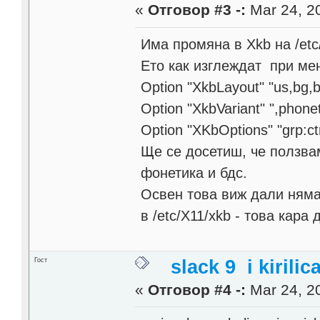
«
Отговор #3 -:
Mar 24, 20
Има промяна в Xkb на /etc
Ето как изглеждат при ме
Option "XkbLayout" "us,bg,
Option "XkbVariant" ",phonet
Option "XKbOptions" "grp:ctr
Ще се досетиш, че ползвам
фонетика и бдс.
Освен това виж дали няма
в /etc/X11/xkb - това кара
Гост
slack 9 i kirilic
«
Отговор #4 -:
Mar 24, 20