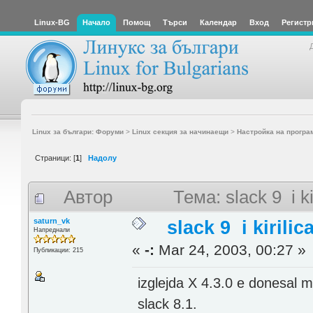
Linux-BG
Начало
Помощ
Търси
Календар
Вход
Регистр
Linux за българи: Форуми
>
Linux секция за начинаещи
>
Настройка на програ
Страници: [
1
]
Надолу
Автор
Тема: slack 9 i k
saturn_vk
slack 9 i kirilic
Напреднали
«
-:
Mar 24, 2003, 00:27 »
Публикации: 215
izglejda X 4.3.0 e donesal m
slack 8.1.