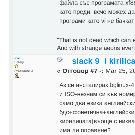
файла със програмата xf8
като преди, вече можех да
програми като vi не бачка
"That is not dead which can et
And with strange aeons even
exe
slack 9 i kirilic
Новаци
«
Отговор #7 -:
Mar 25, 20
Публикации: 2
Аз си инсталирах bglinux-
и ISO-незнам си къв номер
само два езика англиийски
бдс+фонетична+английски)
кирилицата(въоще с никва
има ли оправяне?