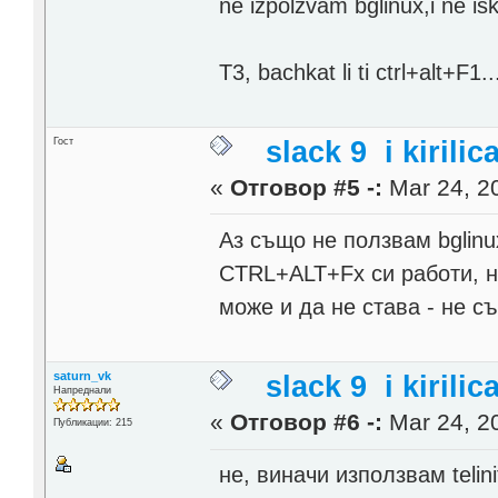
ne izpolzvam bglinux,i ne i
T3, bachkat li ti ctrl+alt+F1
Гост
slack 9 i kirilic
«
Отговор #5 -:
Mar 24, 20
Аз също не ползвам bglinu
CTRL+ALT+Fx си работи, но р
може и да не става - не с
saturn_vk
slack 9 i kirilic
Напреднали
«
Отговор #6 -:
Mar 24, 20
Публикации: 215
не, виначи използвам telin