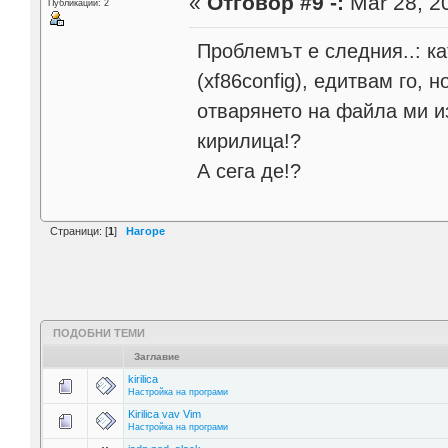
«
Отговор #9 -:
Mar 28, 20
Публикации: 2
Проблемът е следния..: к
(xf86config), едитвам го, 
отварянето на файла ми и
кирилица!?
А сега де!?
Страници: [
1
]
Нагоре
ПОДОБНИ ТЕМИ
Заглавие
kirilica
Настройка на програми
Kirilica vav Vim
Настройка на програми