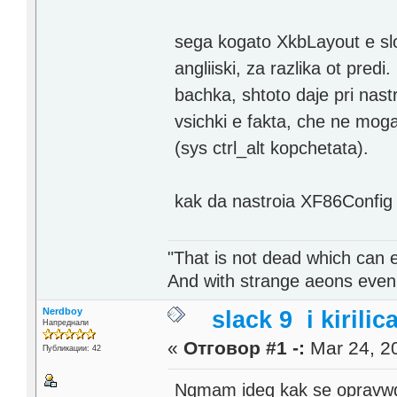
sega kogato XkbLayout e slo
angliiski, za razlika ot pred
bachka, shtoto daje pri nast
vsichki e fakta, che ne moga
(sys ctrl_alt kopchetata).
kak da nastroia XF86Config f
"That is not dead which can et
And with strange aeons even
Nerdboy
slack 9 i kirilic
Напреднали
«
Отговор #1 -:
Mar 24, 20
Публикации: 42
Nqmam ideq kak se opravwq 