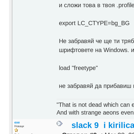
и сложи това в твоя .profil
export LC_CTYPE=bg_BG
Не забравяй че ще ти тряб
шрифтовете на Windows. и
load "freetype"
не забравяй да прибавиш 
"That is not dead which can et
And with strange aeons even
exe
slack 9 i kirilic
Новаци