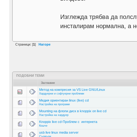
Изглежда трябва да полсл
инсталирам нормална, а не
Страници: [
1
]
Нагоре
ПОДОБНИ ТЕМИ
Заглавие
Метод на компресия за VS Live GNU/Linux
Хардуерни и софтуерни проблеми
Медия ориентиран linux (live) cd
Настройка на програми
Mounting на флопи диск в knoppix on live cd
Настройка на хардуер
Knoppix live cd-Проблем с интернета
Кошче
usb live linux media server
Сървъри