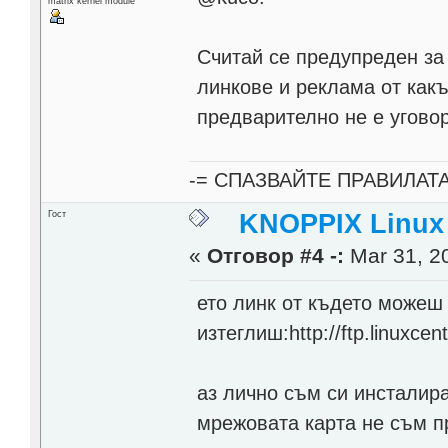
matrix kernel module
Считай се предупреден за
линкове и реклама от какъ
предварително не е уговор
-= СПАЗВАЙТЕ ПРАВИЛАТ
Гост
KNOPPIX Linux
«
Отговор #4 -:
Mar 31, 20
ето линк от където можеш 
изтеглиш:http://ftp.linuxcen
аз лично съм си инсталира
мрежовата карта не съм пр