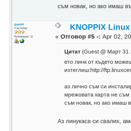
съм новак, но ако имаш в
quenit
KNOPPIX Linux
Участници
«
Отговор #5 -:
Apr 02, 20
Публикации: 11
Цитат
(Guest @ Март 31 
ето линк от където можеш
изтеглиш:http://ftp.linuxc
аз лично съм си инсталир
мрежовата карта не съм п
съм новак, но ако имаш 
Аз линукаса си свалих, ам