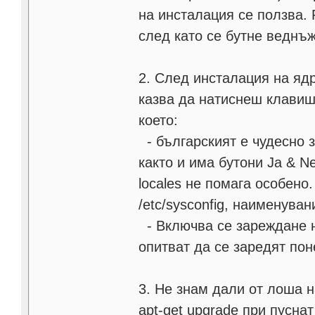
на инсталация се ползва. 
след като се бутне веднъж
2. След инсталация на ядр
казва да натиснеш клавиш,
което:
- българският е чудесно 
както и има бутони Ja & Ne
locales не помага особен
/etc/sysconfig, наименува
- Включва се зареждане н
опитват да се заредят пон
3. Не знам дали от лоша н
apt-get upgrade при пусна