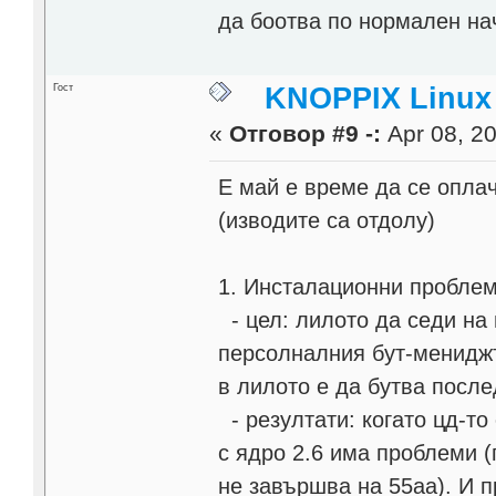
да боотва по нормален на
Гост
KNOPPIX Linux
«
Отговор #9 -:
Apr 08, 20
Е май е време да се оплач
(изводите са отдолу)
1. Инсталационни проблем
- цел: лилото да седи на 
персолналния бут-мениджъ
в лилото е да бутва после
- резултати: когато цд-то
с ядро 2.6 има проблеми (
не завършва на 55аа). И п