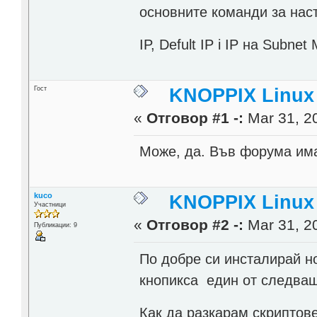
основните команди за наст
IP, Defult IP i IP на Sub
Гост
KNOPPIX Linux
«
Отговор #1 -:
Mar 31, 20
Може, да. Във форума има 
kuco
KNOPPIX Linux
Участници
«
Отговор #2 -:
Mar 31, 20
Публикации: 9
По добре си инсталирай н
кнопикса един от следващ
Как да разкарам скриптов