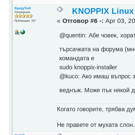
XaugyTuH
KNOPPIX Linux
Напреднали
«
Отговор #6 -:
Apr 03, 20
Публикации: 267
@quentin: Абе човек, хор
търсачката на форума (мн
командата е
sudo knoppix-installer
@kuco: Ако имаш въпрос за
веднъж. Може пък някой 
Когато говорите, трябва ду
Не правете от мухата слон