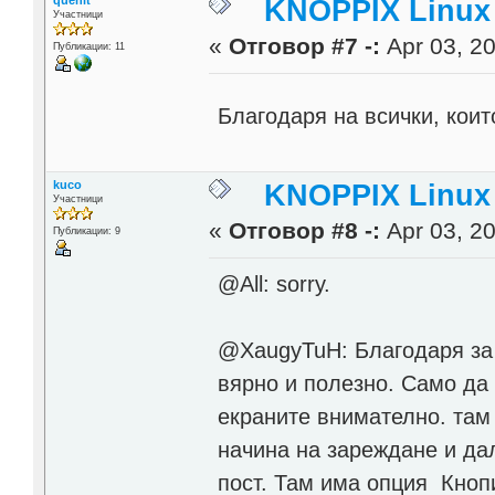
quenit
KNOPPIX Linux
Участници
«
Отговор #7 -:
Apr 03, 20
Публикации: 11
Благодаря на всички, коит
kuco
KNOPPIX Linux
Участници
«
Отговор #8 -:
Apr 03, 20
Публикации: 9
@All: sorry.
@XaugyTuH: Благодаря за 
вярно и полезно. Само да 
екраните внимателно. там
начина на зареждане и дал
пост. Там има опция Кнопи