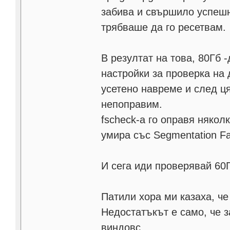
забива и свършило успешн
трябваше да го ресетвам.
В резултат на това, 80Гб 
настройки за проверка на 
усетено навреме и след ц
непоправим.
fscheck-a го оправя някол
умира със Segmentation Fa
И сега иди проверявай 60Г 
Патили хора ми казаха, че 
Недостатъкът е само, че з
виндовс.