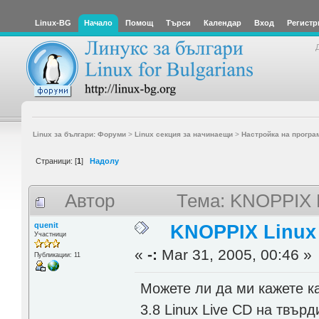
Linux-BG
Начало
Помощ
Търси
Календар
Вход
Регистр
Linux за българи: Форуми
>
Linux секция за начинаещи
>
Настройка на програ
Страници: [
1
]
Надолу
Автор
Тема: KNOPPIX L
quenit
KNOPPIX Linux
Участници
«
-:
Mar 31, 2005, 00:46 »
Публикации: 11
Можете ли да ми кажете к
3.8 Linux Live CD на твърд