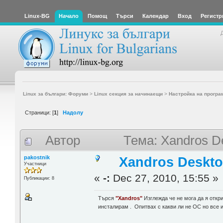
Linux-BG
Начало
Помощ
Търси
Календар
Вход
Регистр
Linux за българи: Форуми
>
Linux секция за начинаещи
>
Настройка на програ
Страници: [
1
]
Надолу
Автор
Тема: Xandros D
pakostnik
Xandros Deskto
Участници
«
-:
Dec 27, 2010, 15:55 »
Публикации: 8
Търся
"Xandros"
Изглежда че не мога да я откр
инсталирам . Опитвах с какви ли не ОС но все 