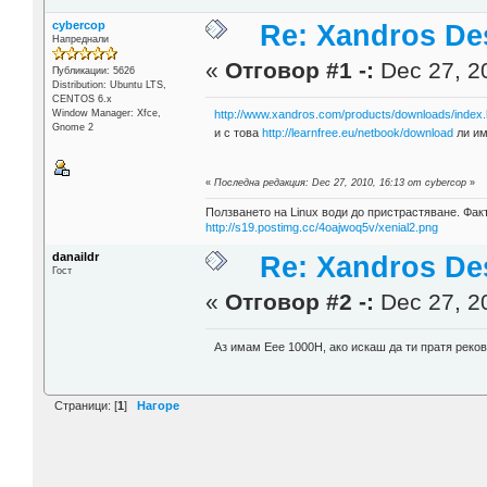
cybercop
Re: Xandros De
Напреднали
«
Отговор #1 -:
Dec 27, 20
Публикации: 5626
Distribution: Ubuntu LTS,
CENTOS 6.x
Window Manager: Xfce,
http://www.xandros.com/products/downloads/index.
Gnome 2
и с това
http://learnfree.eu/netbook/download
ли им
«
Последна редакция: Dec 27, 2010, 16:13 от cybercop
»
Ползването на Linux води до пристрастяване. Факт
http://s19.postimg.cc/4oajwoq5v/xenial2.png
danaildr
Re: Xandros De
Гост
«
Отговор #2 -:
Dec 27, 20
Аз имам Eee 1000H, ако искаш да ти пратя реко
Страници: [
1
]
Нагоре