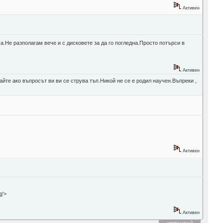
Активен
.Не разполагам вече и с дисковете за да го погледна.Просто потърси в
Активен
йте ако въпросът ви ви се струва тъп.Никой не се е родил научен.Въпреки ,
Активен
'>
Активен