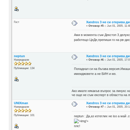
Xandros 3 не си открива д
Гост
«
Отговор #5 -:
Jun 01, 2005, 11:4
Ами в момента съм Декстоп 3 делукс 
работещо ЦеДе,препиши го на рв-дис
neptun
Xandros 3 не си открива д
Напреднали
«
Отговор #6 -:
Jun 01, 2005, 17:0
Публикации: 134
Попаднал си на бъгава версия.Имаше
имеиджовете а не БИН и кю.
Ако имате някакъв въпрос за линукс н
че още не съм експерт в областта на 
UNIXman
Xandros 3 не си открива д
Напреднали
«
Отговор #7 -:
Jun 01, 2005, 20:1
Публикации: 101
neptun : Да,аз изтеглих не iso а май
'>
плс!