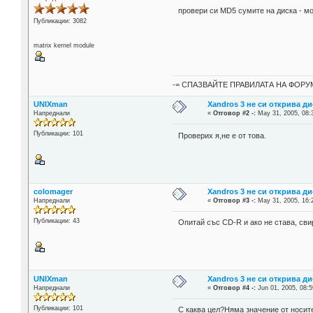
провери си MD5 сумите на диска - мо
Публикации: 3082
matrix kernel module
-= СПАЗВАЙТЕ ПРАВИЛАТА НА ФОРУМ
UNIXman
Xandros 3 не си открива д
Напреднали
«
Отговор #2 -:
May 31, 2005, 08:
Публикации: 101
Проверих я,не е от това.
colomager
Xandros 3 не си открива д
Напреднали
«
Отговор #3 -:
May 31, 2005, 16:
Публикации: 43
Опитай със CD-R и ако не става, сви
UNIXman
Xandros 3 не си открива д
Напреднали
«
Отговор #4 -:
Jun 01, 2005, 08:5
Публикации: 101
С каква цел?Няма значение от носит