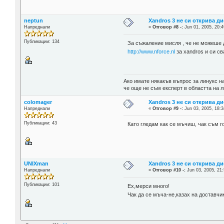
neptun
Xandros 3 не си открива д
Напреднали
«
Отговор #8 -:
Jun 01, 2005, 20:4
Публикации: 134
За съжаление мисля , че не можеше д
http://www.nforce.nl
за xandros и си с
Ако имате някакъв въпрос за линукс н
че още не съм експерт в областта на 
colomager
Xandros 3 не си открива д
Напреднали
«
Отговор #9 -:
Jun 03, 2005, 18:3
Публикации: 43
Като гледам как се мъчиш, чак съм го
UNIXman
Xandros 3 не си открива д
Напреднали
«
Отговор #10 -:
Jun 03, 2005, 21:
Публикации: 101
Ех,мерси много!
Чак да се мъча-не,казах на доставчи