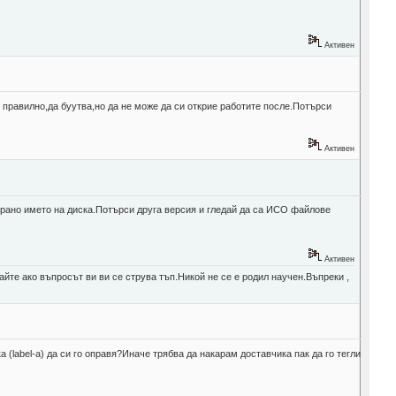
Активен
 правилно,да буутва,но да не може да си открие работите после.Потърси
Активен
срано името на диска.Потърси друга версия и гледай да са ИСО файлове
Активен
йте ако въпросът ви ви се струва тъп.Никой не се е родил научен.Въпреки ,
а (label-a) да си го оправя?Иначе трябва да накарам доставчика пак да го тегли