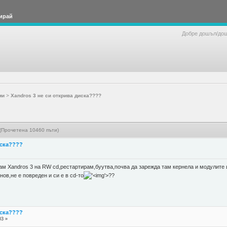
ирай
Добре дошъл/до
ми
>
Xandros 3 не си открива диска????
 (Прочетена 10460 пъти)
иска????
 Xandros 3 на RW cd,рестартирам,буутва,почва да зарежда там кернела и модулите и н
нов,не е повреден и си е в cd-то
'>
??
иска????
03 »