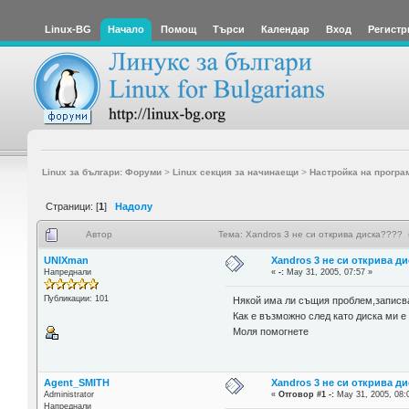
Linux-BG
Начало
Помощ
Търси
Календар
Вход
Регистр
Linux за българи: Форуми
>
Linux секция за начинаещи
>
Настройка на програ
Страници: [
1
]
Надолу
Автор
Тема: Xandros 3 не си открива диска????
UNIXman
Xandros 3 не си открива д
Напреднали
«
-:
May 31, 2005, 07:57 »
Публикации: 101
Някой има ли същия проблем,записвам
Как е възможно след като диска ми е 
Моля помогнете
Agent_SMITH
Xandros 3 не си открива д
Administrator
«
Отговор #1 -:
May 31, 2005, 08:
Напреднали