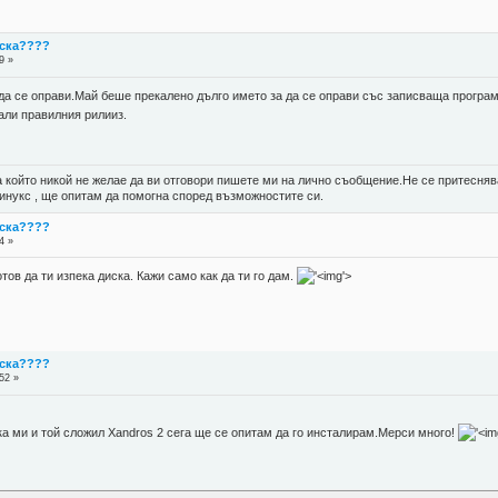
иска????
9 »
а се оправи.Май беше прекалено дълго името за да се оправи със записваща програма
вали правилния рилииз.
а който никой не желае да ви отговори пишете ми на лично съобщение.Не се притеснява
линукс , ще опитам да помогна според възможностите си.
иска????
4 »
тов да ти изпека диска. Кажи само как да ти го дам.
'>
иска????
52 »
ка ми и той сложил Xandros 2 сега ще се опитам да го инсталирам.Мерси много!