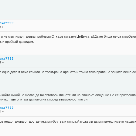
иска????
8 »
и не съм имал такива проблеми.Откъде си взел ЦеДе-тата?Да не би да не са сглобени
к и пробвай да видим.
иска????
7 »
 една дето я бяха качили на тракъра на арената и точно така правеше защото беше о
а който никой не желае да ви отговори пишете ми на лично съобщение.Не се притеснява
линукс , ще опитам да помогна според възможностите си.
иска????
4 »
 .cue нещо такова от доставчика ми-буутва и спира.А може ли да ми кажеш името на диск