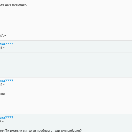
же да е повреден.
А =-
иска????
38 »
иска????
26 »
рни.
иска????
9 »
еля.Ти имал ли си такъв проблем с тази дистрибуция?