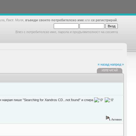
шла,
Гост
. Моля,
въведи своето потребителско име
или
се регистрирай
.
Влез с потребителско име, парола и продължителност на сесията
« назад
напред »
ИЗПЕЧАТАЙ
акрая пише "Searching for Xandros CD...not found" и спира
Активен