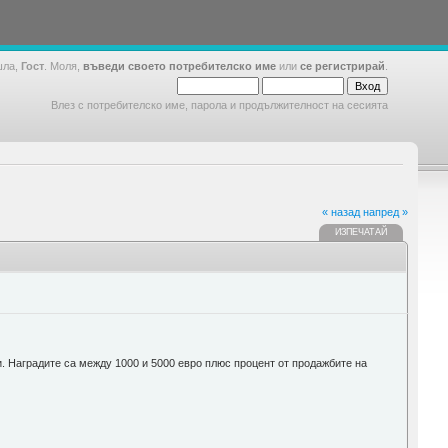
шла,
Гост
. Моля,
въведи своето потребителско име
или
се регистрирай
.
Влез с потребителско име, парола и продължителност на сесията
« назад
напред »
ИЗПЕЧАТАЙ
сти. Наградите са между 1000 и 5000 евро плюс процент от продажбите на