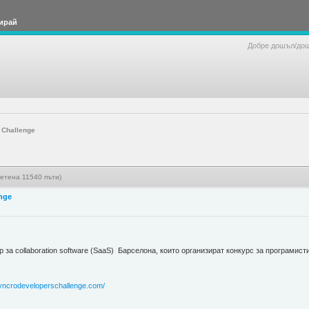
ирай
Добре дошъл/до
 Challenge
четена 11540 пъти)
nge
up за collaboration software (SaaS) Барселона, които организират конкурс за програми
zyncrodeveloperschallenge.com/