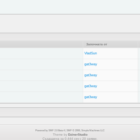
Започната от
VladSun
gat3way
gat3way
gat3way
gat3way
Powered by SMF 2.0 Beta 4
|
SMF © 2006, Simple Machines LLC
Theme by
DzinerStudio
Създадена за 0.444 сек с 20 заявки.