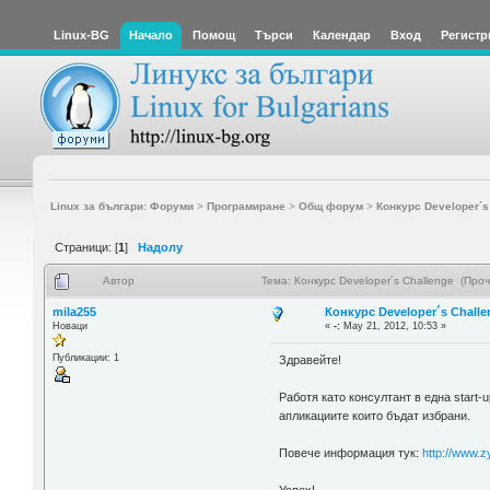
Linux-BG
Начало
Помощ
Търси
Календар
Вход
Регистр
Linux за българи: Форуми
>
Програмиране
>
Общ форум
>
Конкурс Developer´s
Страници: [
1
]
Надолу
Автор
Тема: Конкурс Developer´s Challenge (Про
mila255
Конкурс Developer´s Challe
Новаци
«
-:
May 21, 2012, 10:53 »
Публикации: 1
Здравейте!
Работя като консултант в една start-
апликациите които бъдат избрани.
Повече информация тук:
http://www.