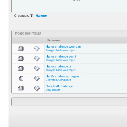
Успех!
Страници: [
1
]
Нагоре
ПОДОБНИ ТЕМИ
Заглавие
Hahor challenge web-part
Конкурс bash-майсторът
Hahor challenge part ii
Конкурс bash-майсторът
Hahor challenge :)
Конкурс bash-майсторът
Hah0r challenge....again :)
Системна Сигурност
Google AI challenge
Общ форум