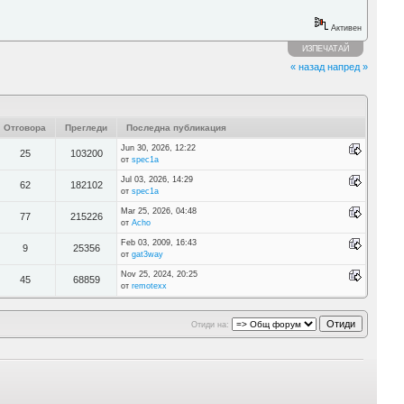
Активен
ИЗПЕЧАТАЙ
« назад
напред »
Отговора
Прегледи
Последна публикация
Jun 30, 2026, 12:22
25
103200
от
spec1a
Jul 03, 2026, 14:29
62
182102
от
spec1a
Mar 25, 2026, 04:48
77
215226
от
Acho
Feb 03, 2009, 16:43
9
25356
от
gat3way
Nov 25, 2024, 20:25
45
68859
от
remotexx
Отиди на: