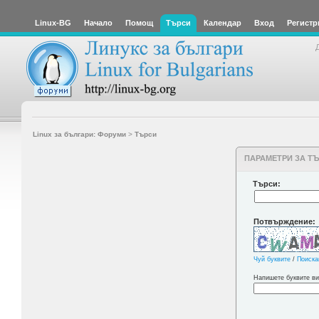
Linux-BG
Начало
Помощ
Търси
Календар
Вход
Регистр
Linux за българи: Форуми
>
Търси
ПАРАМЕТРИ ЗА Т
Търси:
Потвърждение:
Чуй буквите
/
Поиска
Напишете буквите ви