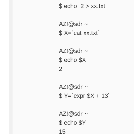
$ echo 2 > xx.txt
AZ!@sdr ~
$ X=`cat xx.txt`
AZ!@sdr ~
$ echo $X
2
AZ!@sdr ~
$ Y=`expr $X + 13`
AZ!@sdr ~
$ echo $Y
15