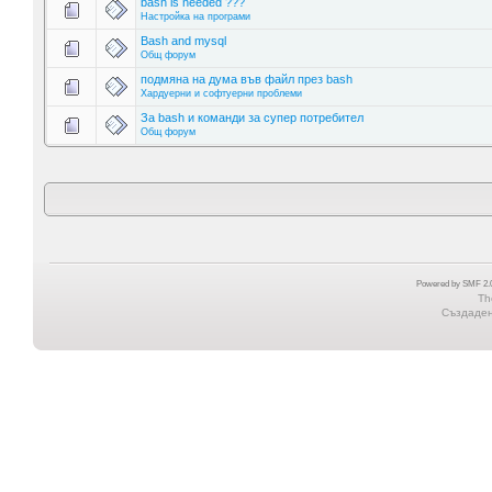
bash is needed ???
Настройка на програми
Bash and mysql
Общ форум
подмяна на дума във файл през bash
Хардуерни и софтуерни проблеми
За bash и команди за супер потребител
Общ форум
Powered by SMF 2.0
Th
Създадена