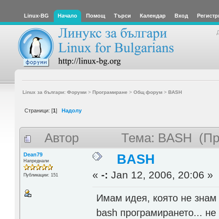
Linux-BG
Начало
Помощ
Търси
Календар
Вход
Регистр
Linux за българи: Форуми
>
Програмиране
>
Общ форум
>
BASH
Страници: [
1
]
Надолу
Автор
Тема: BASH (Пр
Dean79
BASH
Напреднали
«
-:
Jan 12, 2006, 20:06 »
Публикации: 151
Имам идея, която не знам 
bash програмирането... не