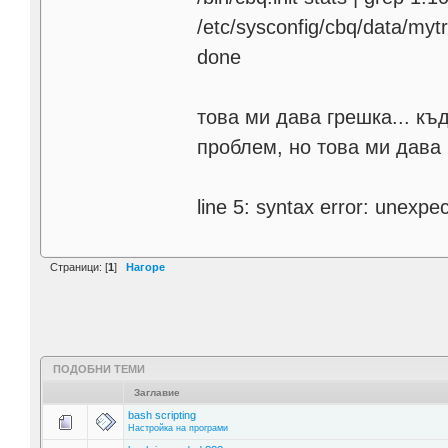
/etc/sysconfig/cbq/data/mytr
done
това ми дава грешка... къ
проблем, но това ми дава 
line 5: syntax error: unexpec
Страници: [
1
]
Нагоре
ПОДОБНИ ТЕМИ
Заглавие
bash scripting
Настройка на програми