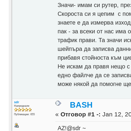
Значи- имам си рутер, пре
Скороста си я цепим с по
знаете е да измерва изхо
пак - за всеки от нас има
трафик прави. Та значи и
шейпъра да записва данни
прибавя стойноста към ци
Не искам да правя нещо с
едно файлче да се записв
може някой да помогне ще
sdr
BASH
Напреднали
«
Отговор #1 -:
Jan 12, 20
Публикации: 655
AZ!@sdr ~