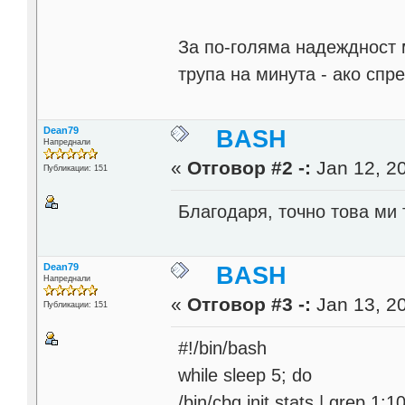
За по-голяма надеждност м
трупа на минута - ако спр
Dean79
BASH
Напреднали
«
Отговор #2 -:
Jan 12, 20
Публикации: 151
Благодаря, точно това ми
Dean79
BASH
Напреднали
«
Отговор #3 -:
Jan 13, 20
Публикации: 151
#!/bin/bash
while sleep 5; do
/bin/cbq.init stats | grep 1:1