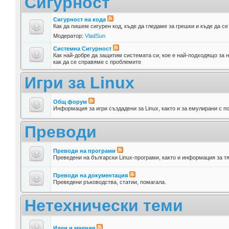
Сигурност
Сигурност на кода
Как да пишем сигурен код, къде да гледаме за грешки и къде да с
Модератор:
VladSun
Системна Сигурност
Как най-добре да защитим системата си, кое е най-подходящо за н
как да се справяме с проблемите
Игри за Linux
Общ форум
Информация за игри създадени за Linux, както и за емулирани с п
Преводи
Преводи на програми
Преведени на български Linux-програми, както и информация за т
Преводи на документация
Преведени ръководства, статии, помагала.
Нетехнически теми
Идеи и мнения