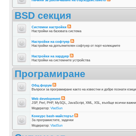
BSD секция
Системни настройки
Настройки на базовата система
Настройки на софтуер
Настройки на допълнителен софтуер от порт-колекциите
Настройки на хардуер
Настройки на системните устройства
Програмиране
Общ форум
Въпроси за програмиране както на известни и добре познати езици,
Web development
JSP, Perl, PHP, MySQL, JavaScript, XML, XSL, въобще всички важн
Модератор:
VladSun
Конкурс bash-майсторът
За програмистите, задачки
Модератор:
VladSun