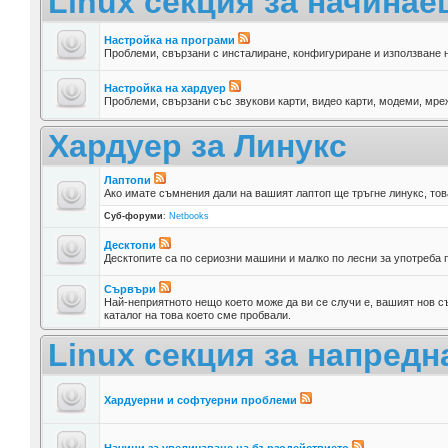
Linux секция за начина
Настройка на програми
Проблеми, свързани с инсталиране, конфигуриране и използване 
Настройка на хардуер
Проблеми, свързани със звукови карти, видео карти, модеми, мреж
Хардуер за Линукс
Лаптопи
Ако имате съмнения дали на вашият лаптоп ще тръгне линукс, тов
Суб-форуми
:
Netbooks
Десктопи
Десктопите са по сериозни машини и малко по лесни за употреба п
Сървъри
Най-неприятното нещо което може да ви се случи е, вашият нов съ
каталог на това което сме пробвали.
Linux секция за напредн
Хардуерни и софтуерни проблеми
Начини за увеличаване на бързодействието