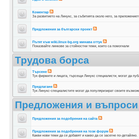
Коментар
За развитието на Линукс, за събитията около него, за приложениет
Предложения за български проект
Пътят към wiki.linux-bg.org минава оттук
Показвайте линкове за стойностни теми, които са помогнали
Трудова борса
Търсене
Тук фирмите и лицата, търсещи Линукс специалисти, могат да пуб
Предлагане
Тук Линукс-специалистите могат да популяризират своите възможн
Предложения и въпроси
Предложения за подобрения на сайта
Предложения за подобрения на този форум
Какви нови теми да се добавят и какво да се засегне по-детайлно.