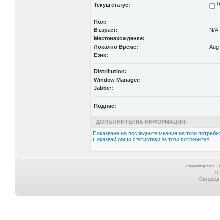
Текущ статус:
Н
Пол:
Възраст:
N/A
Местонахождение:
Локално Време:
Aug 
Език:
Distribution:
Window Manager:
Jabber:
Подпис:
ДОПЪЛНИТЕЛНА ИНФОРМАЦИЯ:
Показване на последните мнения на този потребит
Показвай общи статистики за този потребител.
Powered by SMF 2.0
Th
Създаден