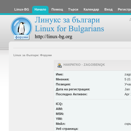
Linux-BG
Начало
Помощ
Търси
Календар
Вход
Регистр
Linux за българи: Форуми
НАКРАТКО - ZAGOBENQK
Име:
zag
Мнения:
5 (0
Позиция:
Уча
Дата на регистрация:
Jan 
Последно Активен:
Apr 
ICQ:
AIM:
MSN:
YIM:
Мейл:
скр
Уеб страница: