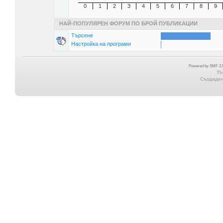
0
1
2
3
4
5
6
7
8
9
НАЙ-ПОПУЛЯРЕН ФОРУМ ПО БРОЙ ПУБЛИКАЦИИ
Търсене
Настройка на програми
Powered by SMF 2.0
Th
Създадена