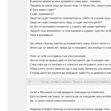
В днешно време за мен държава е само едно - параван.
Параван за някои хора да трупат власт и богатства, защото д
В Хага какво съдят?
Съдят държавата?
Защо не съдят конкретно човека/хората, който са сгазили лук
Защо не съдят конкретните лица, а съдят институциите?
Аз бих се разправял конкретно с хората, ако имам проблем.
Защото тази анонимност и този параван създават чувство за б
Това е държавата.
Ако обаче търсиш сметка на конкретните хора, когато лично ги 
Много ще се замислят, преди да го направят, ако изобщо го нап
Поне за себе си отдавна съм взел решение.
Ако не получа правосъдие от институциите, ще го раздам сам.
След това ще се захвана и с хората в институциите, които не с
Общо взето, всеки замесен ще е под ножа. Буквално или прено
Според както ми хрумне да определя тежестта на деянието или
10
Хумор, сатира и забава
/
Живота, вселената и някакви 
Гугъл и Ябълката са най-вредните компании на планетата.
Като оставим настрана, че таксата им за плащания през мобил
им, от които после няма измъкване.
Андроид телефон няма да си купя може би никога заради това, 