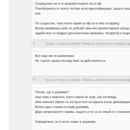
Според мен не е от разработчиците на yt-dlp.
Платформата от която теглиш иска идентификация, защото нещо
нея.
По същество, това което прави yt-dlp си е web scrapping.
Всеки уважаващ себе си уебсайт има инструментариум срещу т
задействат и следват допълнителни проверки, recaptcha и подо
8
Хумор, сатира и забава
/
Живота, вселената и някакви д
Все още им се разминава.
Не търпят преки последствия за действията си.
9
Хумор, сатира и забава
/
Живота, вселената и някакви д
Питаш, що е държава?
Ами това е животно, което никой не знае, как изглежда.
Има няколко (броят се на пръстите на едната ръка) демокрации
Всяка една страна се води държава.
Дори непризнатите такива, защото и те са по някой от спомена
Определено, не е ясно, какво е държава.