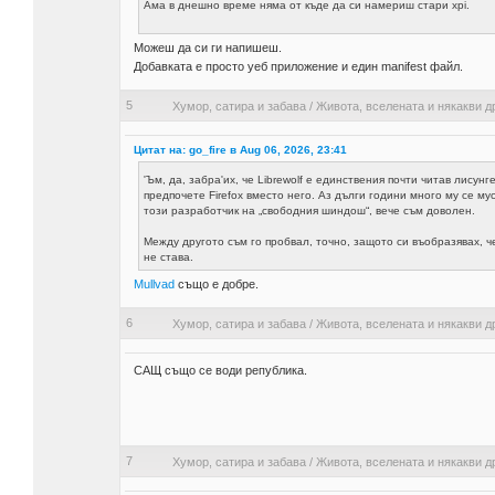
Ама в днешно време няма от къде да си намериш стари xpi.
Можеш да си ги напишеш.
Добавката е просто уеб приложение и един manifest файл.
5
Хумор, сатира и забава
/
Живота, вселената и някакви д
Цитат на: go_fire в Aug 06, 2026, 23:41
'Ъм, да, забра'их, че Librewolf е единствения почти читав лисунг
предпочете Firefox вместо него. Аз дълги години много му се мус
този разработчик на „свободния шиндош“, вече съм доволен.
Между другото съм го пробвал, точно, защото си въобразявах, 
не става.
Mullvad
също е добре.
6
Хумор, сатира и забава
/
Живота, вселената и някакви д
САЩ също се води република.
7
Хумор, сатира и забава
/
Живота, вселената и някакви д