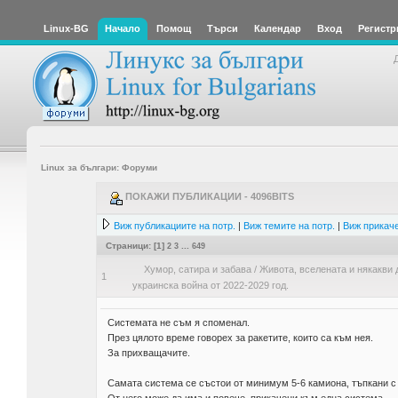
Linux-BG
Начало
Помощ
Търси
Календар
Вход
Регистр
Linux за българи: Форуми
ПОКАЖИ ПУБЛИКАЦИИ - 4096BITS
Виж публикациите на потр.
|
Виж темите на потр.
|
Виж прикаче
Страници: [
1
]
2
3
...
649
Хумор, сатира и забава
/
Живота, вселената и някакви 
1
украинска война от 2022-2029 год.
Системата не съм я споменал.
През цялото време говорех за ракетите, които са към нея.
За прихващачите.
Самата система се състои от минимум 5-6 камиона, тъпкани с 