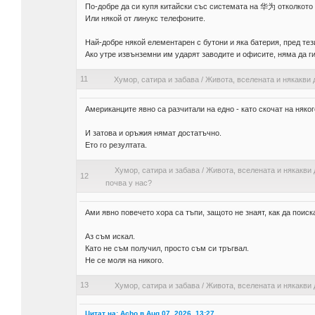
По-добре да си купя китайски със системата на 华为 отколкото 
Или някой от линукс телефоните.
Най-добре някой елементарен с бутони и яка батерия, пред тез
Ако утре извънземни им ударят заводите и офисите, няма да г
11
Хумор, сатира и забава
/
Живота, вселената и някакви 
Американците явно са разчитали на едно - като скочат на няког
И затова и оръжия нямат достатъчно.
Ето го резултата.
Хумор, сатира и забава
/
Живота, вселената и някакви 
12
почва у нас?
Ами явно повечето хора са тъпи, защото не знаят, как да поиск
Аз съм искал.
Като не съм получил, просто съм си тръгвал.
Не се моля на никого.
13
Хумор, сатира и забава
/
Живота, вселената и някакви 
Цитат на: Acho в Aug 07, 2026, 13:27