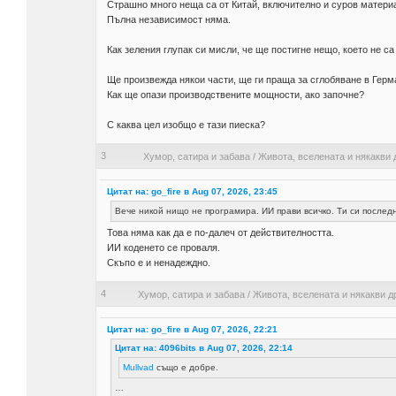
Страшно много неща са от Китай, включително и суров матери
Пълна независимост няма.
Как зеления глупак си мисли, че ще постигне нещо, което не са
Ще произвежда някои части, ще ги праща за сглобяване в Герм
Как ще опази производствените мощности, ако започне?
С каква цел изобщо е тази пиеска?
3
Хумор, сатира и забава
/
Живота, вселената и някакви 
Цитат на: go_fire в Aug 07, 2026, 23:45
Вече никой нищо не програмира. ИИ прави всичко. Ти си послед
Това няма как да е по-далеч от действителността.
ИИ коденето се проваля.
Скъпо е и ненадеждно.
4
Хумор, сатира и забава
/
Живота, вселената и някакви д
Цитат на: go_fire в Aug 07, 2026, 22:21
Цитат на: 4096bits в Aug 07, 2026, 22:14
Mullvad
също е добре.
…