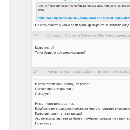
Ама той пак бил казал че войната привършва. Ама като си знаем 
сега:
https://fakti.bg/world/1072817-tramp-kaza-che-spored-nego-voinat
Не споменават, с колко са паднали фьчърсите за петрола след 
14
Сигурност
/
Системна Сигурност
/
Re: Големи хакерски
Какво злато?
То не беше ли при американците?
15
Хумор, сатира и забава
/
Живота, вселената и някакви 
И като строят нови заводи, та какво?
С какво ще ги захранват?
С въздух?
Нямат логистиката за тях.
Китайците им спряха или намалиха много от редките елементи.
Какво ще правят в тези заводи?
Ако имаха капацитета да бълват по-бързо, можеха и в старите 
Но го нямат.