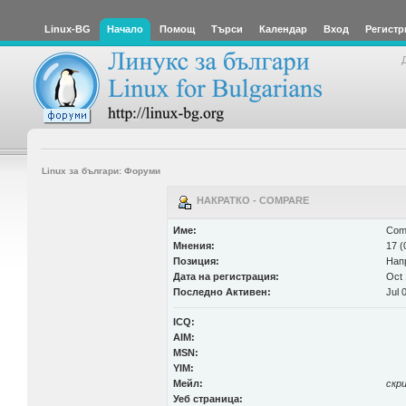
Linux-BG
Начало
Помощ
Търси
Календар
Вход
Регистр
Linux за българи: Форуми
НАКРАТКО - COMPARE
Име:
Com
Мнения:
17 (
Позиция:
Нап
Дата на регистрация:
Oct 
Последно Активен:
Jul 
ICQ:
AIM:
MSN:
YIM:
Мейл:
скр
Уеб страница: