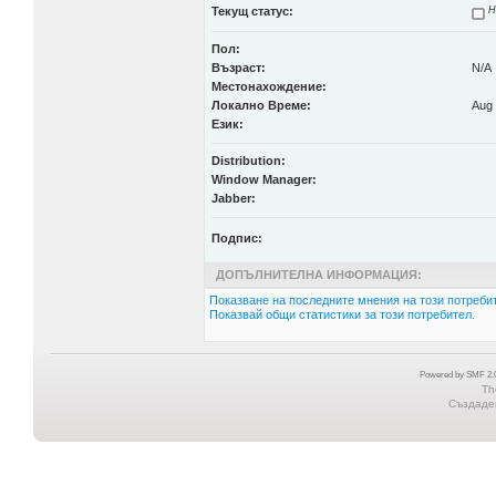
Текущ статус:
Н
Пол:
Възраст:
N/A
Местонахождение:
Локално Време:
Aug 
Език:
Distribution:
Window Manager:
Jabber:
Подпис:
ДОПЪЛНИТЕЛНА ИНФОРМАЦИЯ:
Показване на последните мнения на този потребит
Показвай общи статистики за този потребител.
Powered by SMF 2.0
Th
Създаден