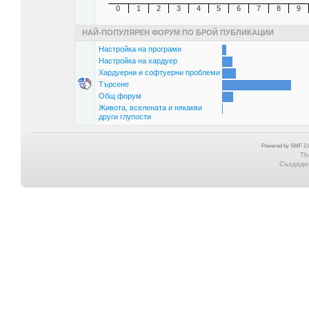
0
1
2
3
4
5
6
7
8
9
НАЙ-ПОПУЛЯРЕН ФОРУМ ПО БРОЙ ПУБЛИКАЦИИ
Настройка на програми
Настройка на хардуер
Хардуерни и софтуерни проблеми
Търсене
Общ форум
Живота, вселената и някакви
други глупости
Powered by SMF 2.0
Th
Създаден