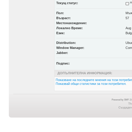
Текущ статус:
Н
Пол:
Мъ
Възраст:
57
Местонахождение:
Локално Време:
Aug 
Език:
Bulg
Distribution:
Ubu
Window Manager:
Com
Jabber:
Подпис:
ДОПЪЛНИТЕЛНА ИНФОРМАЦИЯ:
Показване на последните мнения на този потребит
Показвай общи статистики за този потребител.
Powered by SMF 2.0
Th
Създадена