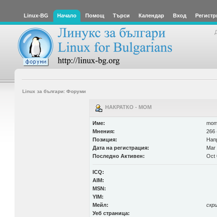
Linux-BG
Начало
Помощ
Търси
Календар
Вход
Регистр
Linux за българи: Форуми
НАКРАТКО - MOM
Име:
mo
Мнения:
266 
Позиция:
Нап
Дата на регистрация:
Mar 
Последно Активен:
Oct 
ICQ:
AIM:
MSN:
YIM:
Мейл:
скр
Уеб страница: